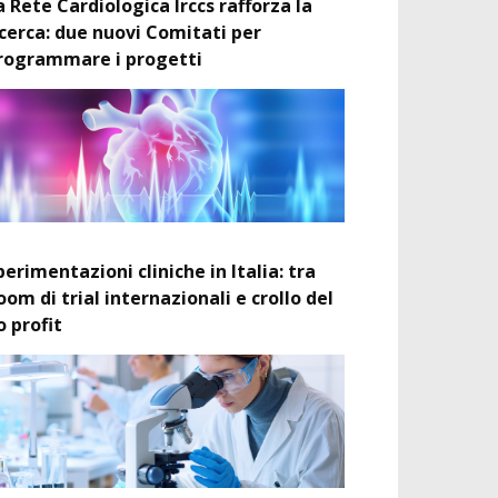
a Rete Cardiologica Irccs rafforza la
icerca: due nuovi Comitati per
rogrammare i progetti
perimentazioni cliniche in Italia: tra
oom di trial internazionali e crollo del
o profit