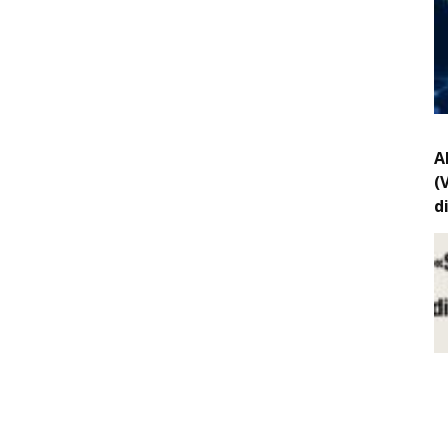
A
(
d