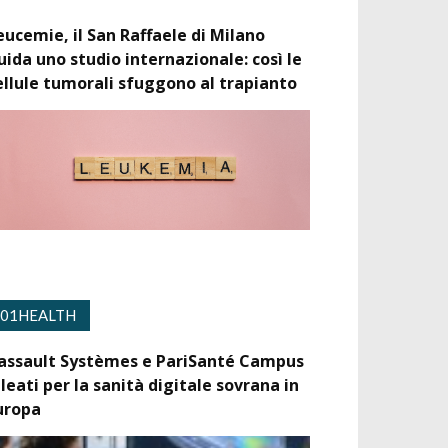
eucemie, il San Raffaele di Milano
uida uno studio internazionale: così le
ellule tumorali sfuggono al trapianto
01HEALTH
assault Systèmes e PariSanté Campus
lleati per la sanità digitale sovrana in
uropa