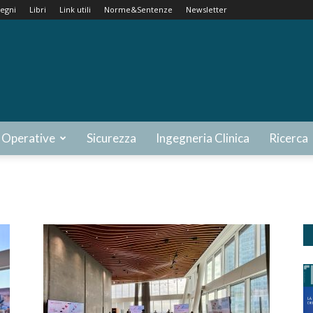
egni
Libri
Link utili
Norme&Sentenze
Newsletter
 Operative
Sicurezza
Ingegneria Clinica
Ricerca