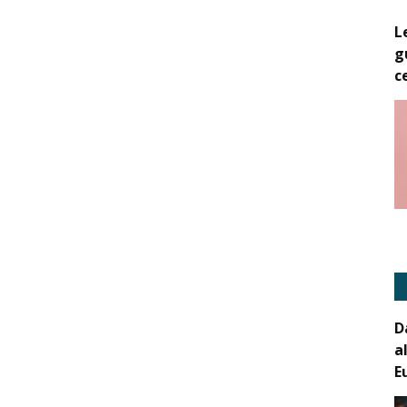
L
g
c
D
a
E