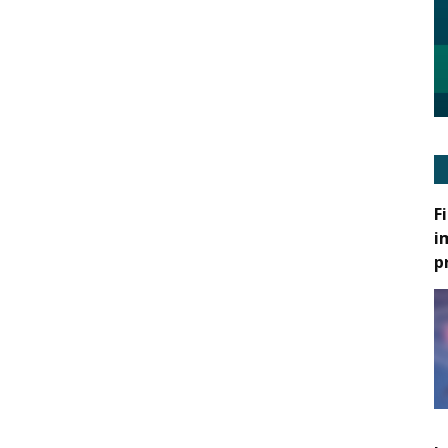
F
i
p