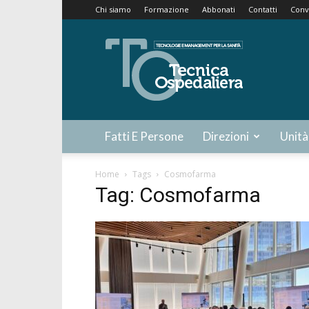
Chi siamo
Formazione
Abbonati
Contatti
Conv
Tecnica
Ospedaliera
Fatti E Persone
Direzioni
Unità
Home
Tags
Cosmofarma
Tag: Cosmofarma