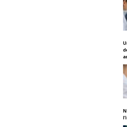
U
d
a
N
l