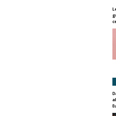
L
g
c
D
a
E