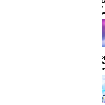
L
r
p
S
b
n