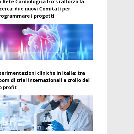
a Rete Cardiologica Irccs rafforza la
icerca: due nuovi Comitati per
rogrammare i progetti
perimentazioni cliniche in Italia: tra
oom di trial internazionali e crollo del
o profit