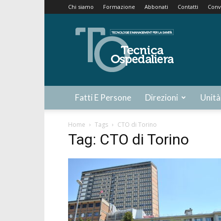
Chi siamo
Formazione
Abbonati
Contatti
Conv
Tecnica
Ospedaliera
Fatti E Persone
Direzioni
Unità
Home
Tags
CTO di Torino
Tag: CTO di Torino