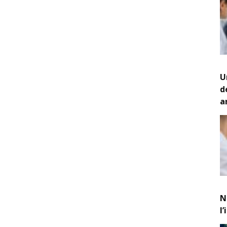
U
d
a
N
l