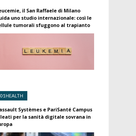
eucemie, il San Raffaele di Milano
uida uno studio internazionale: così le
ellule tumorali sfuggono al trapianto
01HEALTH
assault Systèmes e PariSanté Campus
lleati per la sanità digitale sovrana in
uropa