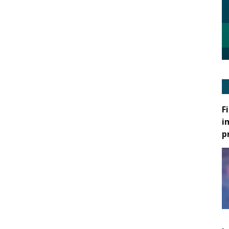
F
i
p