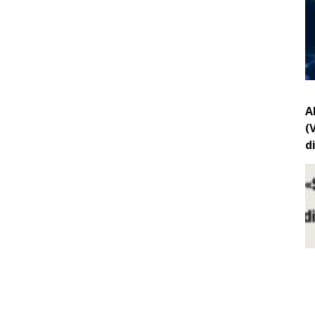
A
(
d