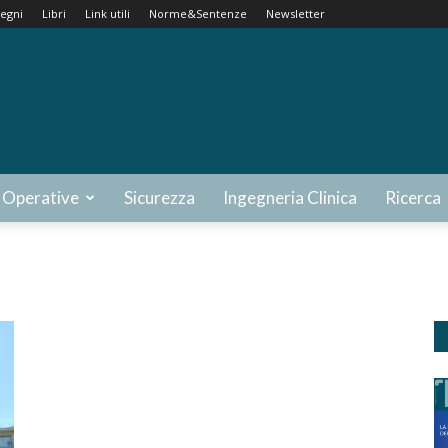
egni
Libri
Link utili
Norme&Sentenze
Newsletter
 Operative
Sicurezza
Ingegneria Clinica
Ricerca