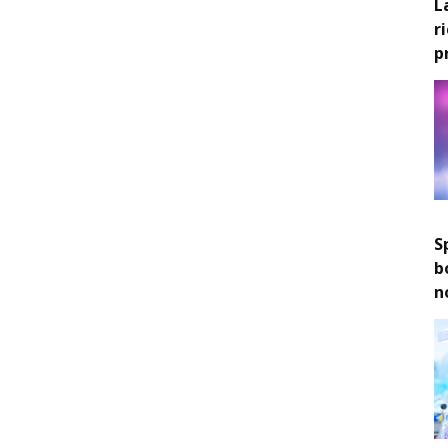
L
r
p
S
b
n