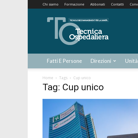
Chi siamo
Formazione
Abbonati
Contatti
Conv
Tecnica
Ospedaliera
Fatti E Persone
Direzioni
Unità
Home
Tags
Cup unico
Tag: Cup unico