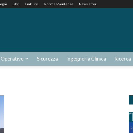
egni
Libri
Link utili
Norme&Sentenze
Newsletter
 Operative
Sicurezza
Ingegneria Clinica
Ricerca