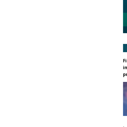
F
i
p