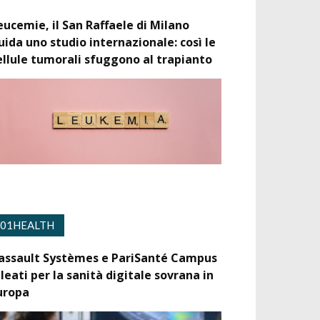
eucemie, il San Raffaele di Milano
uida uno studio internazionale: così le
ellule tumorali sfuggono al trapianto
01HEALTH
assault Systèmes e PariSanté Campus
lleati per la sanità digitale sovrana in
uropa