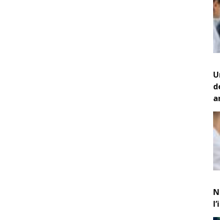
U
d
a
N
l