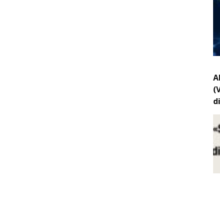
A
(
d