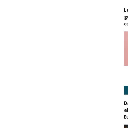
L
g
c
D
a
E