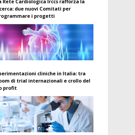
a Rete Cardiologica Irccs rafforza la
icerca: due nuovi Comitati per
rogrammare i progetti
perimentazioni cliniche in Italia: tra
oom di trial internazionali e crollo del
o profit