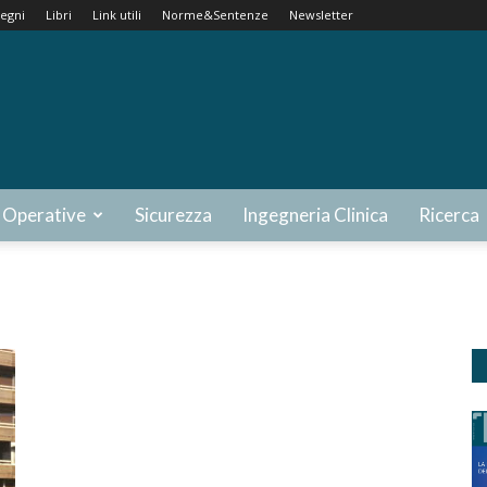
egni
Libri
Link utili
Norme&Sentenze
Newsletter
 Operative
Sicurezza
Ingegneria Clinica
Ricerca