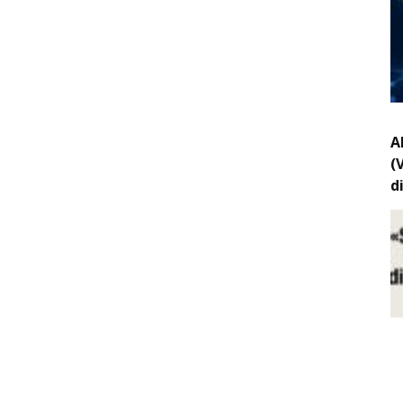
A
(
d