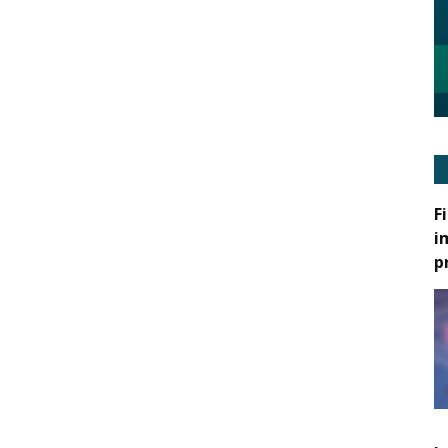
F
i
p