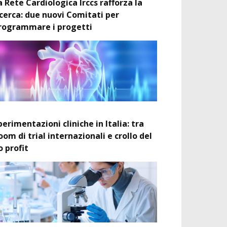
a Rete Cardiologica Irccs rafforza la
icerca: due nuovi Comitati per
rogrammare i progetti
perimentazioni cliniche in Italia: tra
oom di trial internazionali e crollo del
o profit