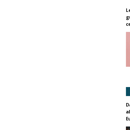
L
g
c
D
a
E