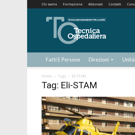
Chi siamo
Formazione
Abbonati
Contatti
Conv
Tecnica
Ospedaliera
Fatti E Persone
Direzioni
Unità
Home
Tags
Eli-STAM
Tag: Eli-STAM