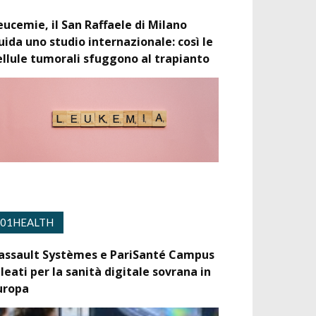
eucemie, il San Raffaele di Milano
uida uno studio internazionale: così le
ellule tumorali sfuggono al trapianto
01HEALTH
assault Systèmes e PariSanté Campus
lleati per la sanità digitale sovrana in
uropa