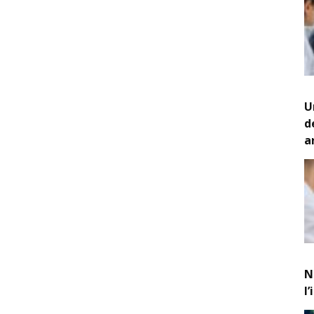
U
d
a
N
l