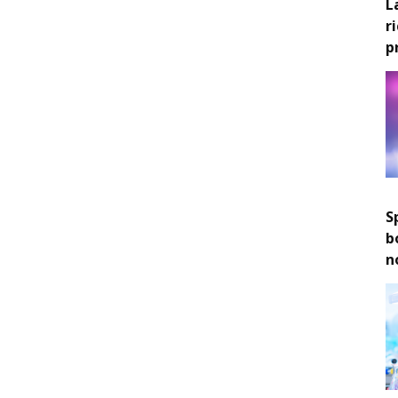
L
r
p
S
b
n