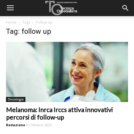
Home
Tags
Follow up
Tag: follow up
Oncologia
Melanoma: Inrca Irccs attiva innovativi
percorsi di follow-up
Redazione
31 Ottobre 2025