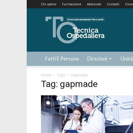
Chi siamo
Formazione
Abbonati
Contatti
Conv
Tecnica
Ospedaliera
Fatti E Persone
Direzioni
Unità
Home
Tags
Gapmade
Tag: gapmade