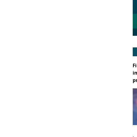
F
i
p