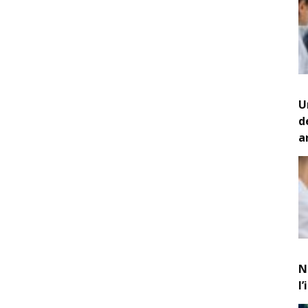
U
d
a
N
l