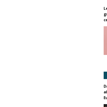
L
g
c
D
a
E