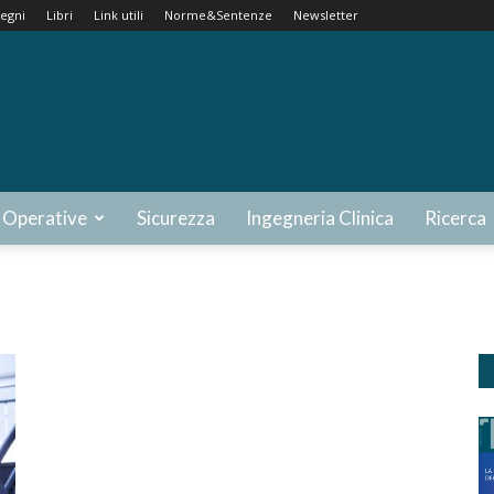
egni
Libri
Link utili
Norme&Sentenze
Newsletter
 Operative
Sicurezza
Ingegneria Clinica
Ricerca