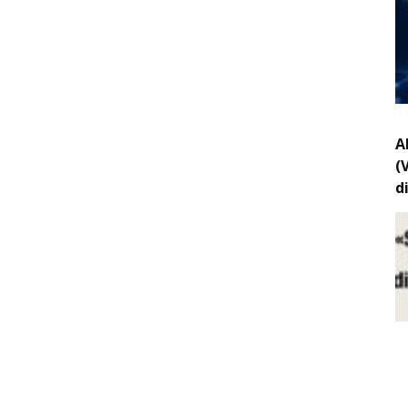
A
(
d