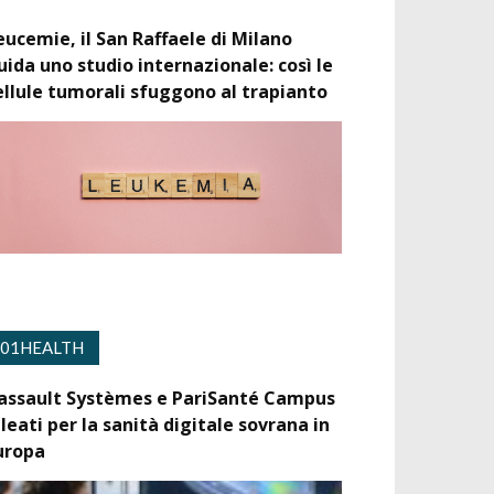
eucemie, il San Raffaele di Milano
uida uno studio internazionale: così le
ellule tumorali sfuggono al trapianto
01HEALTH
assault Systèmes e PariSanté Campus
lleati per la sanità digitale sovrana in
uropa