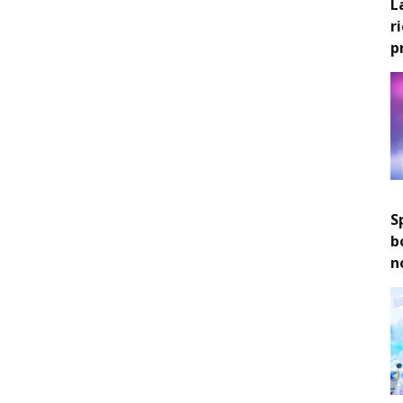
L
r
p
S
b
n