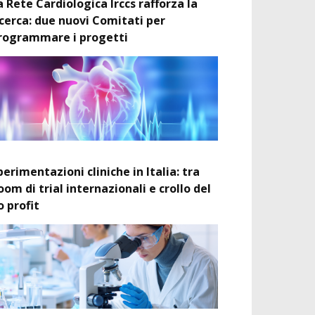
a Rete Cardiologica Irccs rafforza la
icerca: due nuovi Comitati per
rogrammare i progetti
perimentazioni cliniche in Italia: tra
oom di trial internazionali e crollo del
o profit