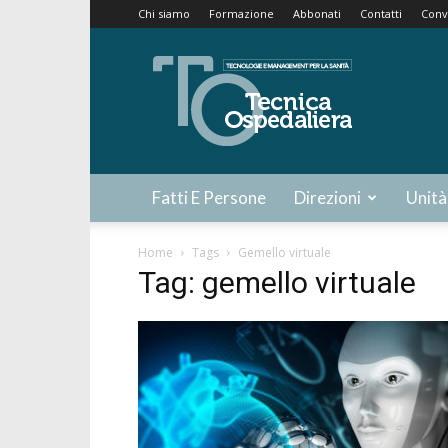
Chi siamo
Formazione
Abbonati
Contatti
Conv
Tecnica
Ospedaliera
Fatti E Persone
Direzioni
Unità
Home
Tags
Gemello virtuale
Tag: gemello virtuale