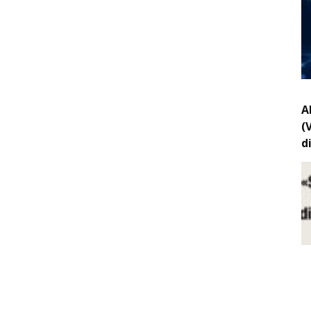
A
(
d