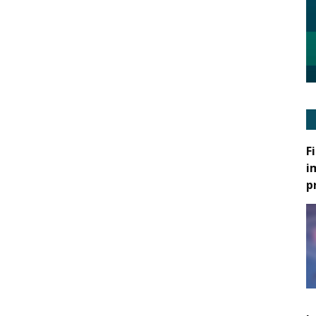
F
i
p