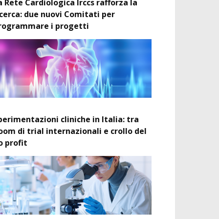
a Rete Cardiologica Irccs rafforza la
icerca: due nuovi Comitati per
rogrammare i progetti
perimentazioni cliniche in Italia: tra
oom di trial internazionali e crollo del
o profit