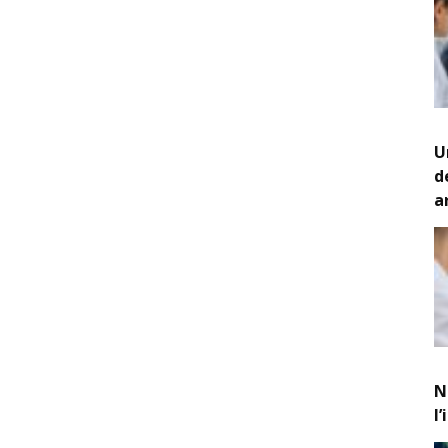
U
d
a
N
l