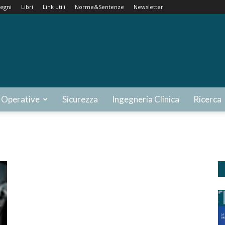
egni
Libri
Link utili
Norme&Sentenze
Newsletter
 Operative
Sicurezza
Ingegneria Clinica
Ricerca