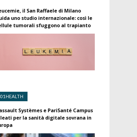
eucemie, il San Raffaele di Milano
uida uno studio internazionale: così le
ellule tumorali sfuggono al trapianto
01HEALTH
assault Systèmes e PariSanté Campus
lleati per la sanità digitale sovrana in
uropa