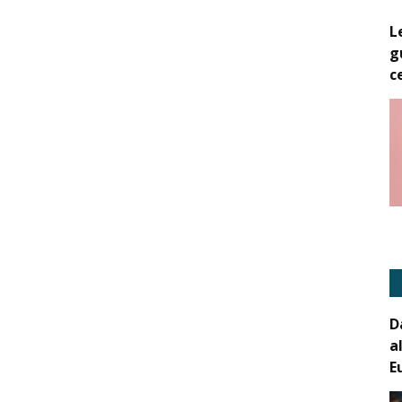
L
g
c
D
a
E