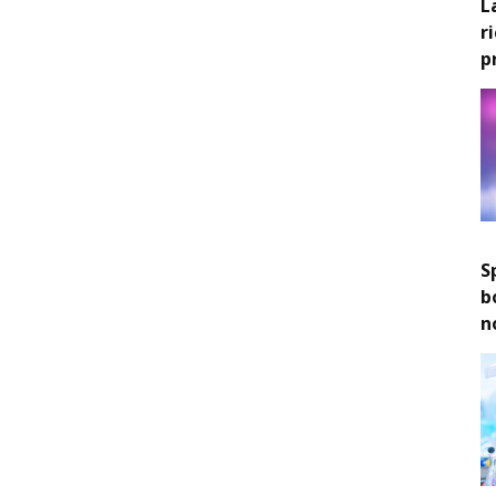
L
r
p
S
b
n