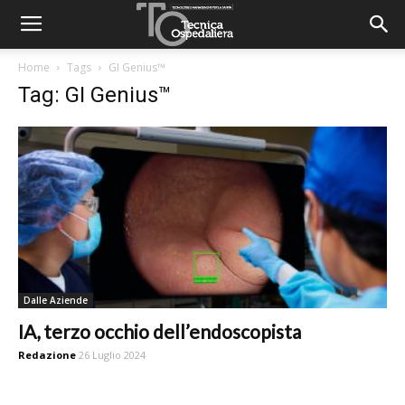
Home
Tags
GI Genius™
Tag: GI Genius™
Dalle Aziende
IA, terzo occhio dell’endoscopista
Redazione
26 Luglio 2024