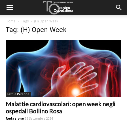
Home
Tags
(H) Open Week
Tag: (H) Open Week
Fatti e Persone
Malattie cardiovascolari: open week negli
ospedali Bollino Rosa
Redazione
25 Settembre 2024