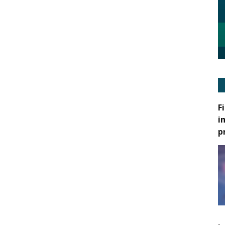
F
i
p