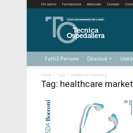
Chi siamo
Formazione
Abbonati
Contatti
Conv
Tecnica
Ospedaliera
Fatti E Persone
Direzioni
Unità
Home
Tags
Healthcare marketing
Tag: healthcare market