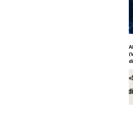
A
(
d