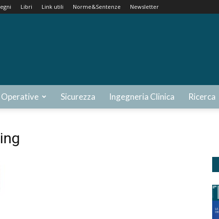
egni
Libri
Link utili
Norme&Sentenze
Newsletter
 Operative
Sicurezza
Ingegneria Clinica
Ricerca
ing