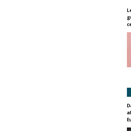
L
g
c
D
a
E