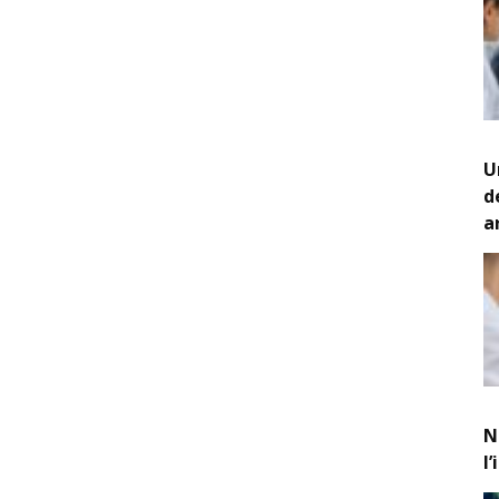
U
d
a
N
l