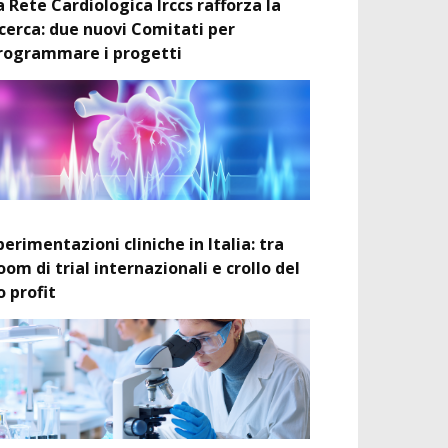
a Rete Cardiologica Irccs rafforza la
icerca: due nuovi Comitati per
rogrammare i progetti
perimentazioni cliniche in Italia: tra
oom di trial internazionali e crollo del
o profit