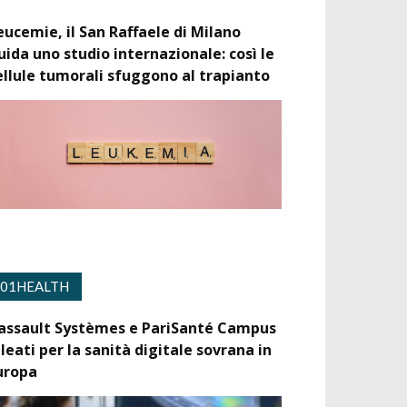
eucemie, il San Raffaele di Milano
uida uno studio internazionale: così le
ellule tumorali sfuggono al trapianto
01HEALTH
assault Systèmes e PariSanté Campus
lleati per la sanità digitale sovrana in
uropa