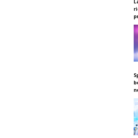
L
r
p
S
b
n