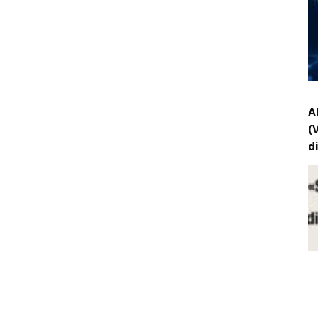
A
(
d