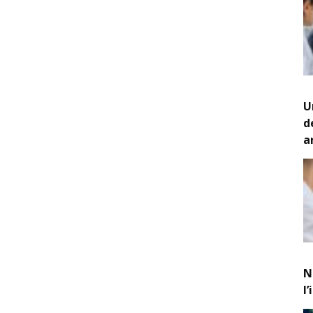
U
d
a
N
l