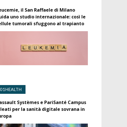
eucemie, il San Raffaele di Milano
uida uno studio internazionale: così le
ellule tumorali sfuggono al trapianto
01HEALTH
assault Systèmes e PariSanté Campus
lleati per la sanità digitale sovrana in
uropa