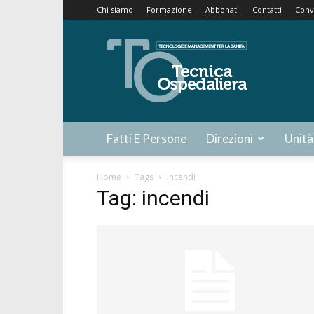
Chi siamo
Formazione
Abbonati
Contatti
Conv
Tecnica
Ospedaliera
Fatti E Persone
Direzioni
Unità
Home
Tags
Incendi
Tag: incendi