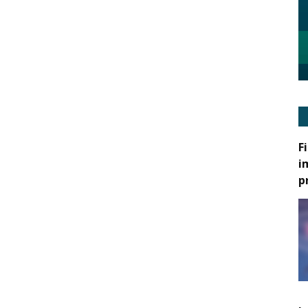
F
i
p