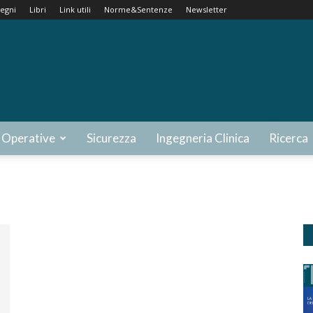
egni
Libri
Link utili
Norme&Sentenze
Newsletter
 Operative
Sicurezza
Ingegneria Clinica
Ricerca