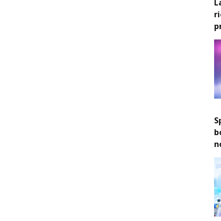
L
r
p
S
b
n