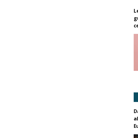
L
g
c
D
a
E