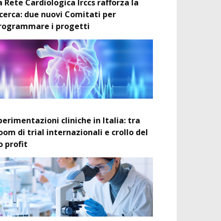
a Rete Cardiologica Irccs rafforza la
icerca: due nuovi Comitati per
rogrammare i progetti
perimentazioni cliniche in Italia: tra
oom di trial internazionali e crollo del
o profit