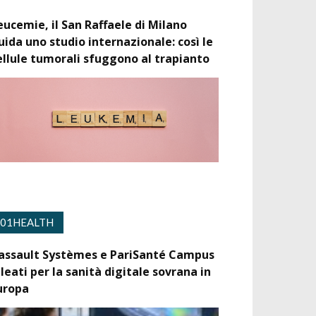
eucemie, il San Raffaele di Milano
uida uno studio internazionale: così le
ellule tumorali sfuggono al trapianto
01HEALTH
assault Systèmes e PariSanté Campus
lleati per la sanità digitale sovrana in
uropa