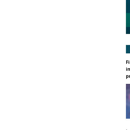
F
i
p