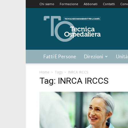
Chi siamo
Formazione
Abbonati
Contatti
Conv
Tecnica
Ospedaliera
Fatti E Persone
Direzioni
Unità
Home
Tags
INRCA IRCCS
Tag: INRCA IRCCS