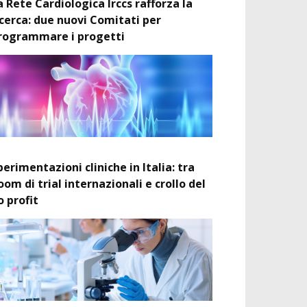
a Rete Cardiologica Irccs rafforza la
icerca: due nuovi Comitati per
rogrammare i progetti
perimentazioni cliniche in Italia: tra
oom di trial internazionali e crollo del
o profit