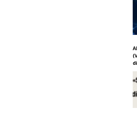
A
(
d