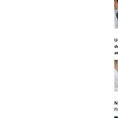
U
d
a
N
l