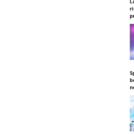
L
r
p
S
b
n