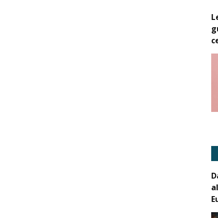
L
g
c
D
a
E