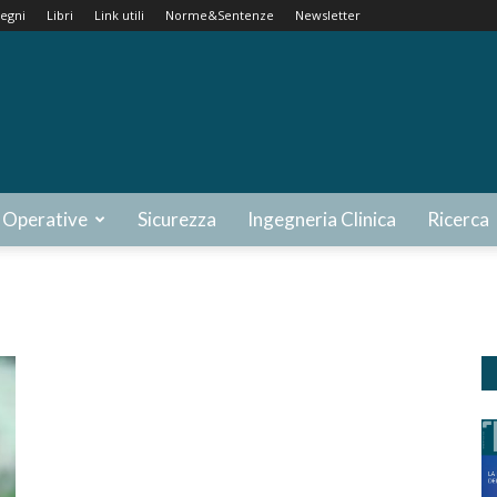
egni
Libri
Link utili
Norme&Sentenze
Newsletter
 Operative
Sicurezza
Ingegneria Clinica
Ricerca