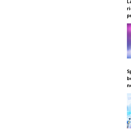
L
r
p
S
b
n