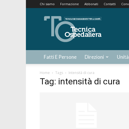
Chi siamo
Formazione
Abbonati
Contatti
Conv
Tecnica
Ospedaliera
Fatti E Persone
Direzioni
Unità
Home
Tags
Intensità di cura
Tag: intensità di cura