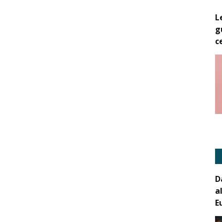
L
g
c
D
a
E