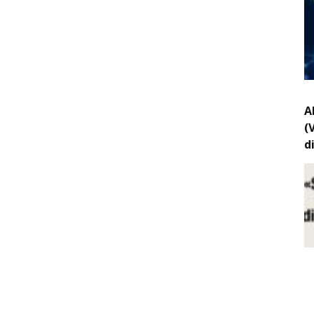
A
(
d