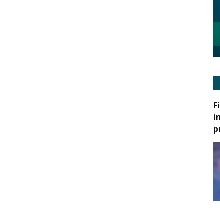
F
i
p