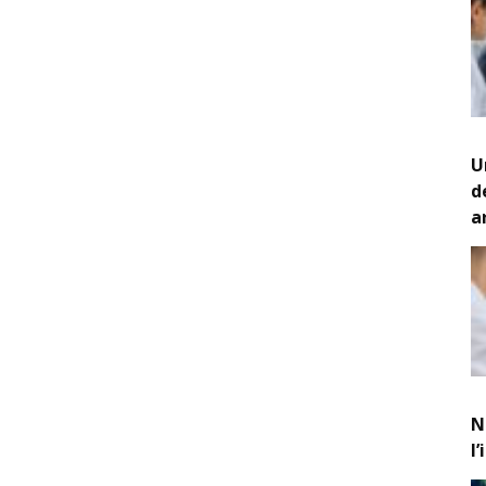
U
d
a
N
l