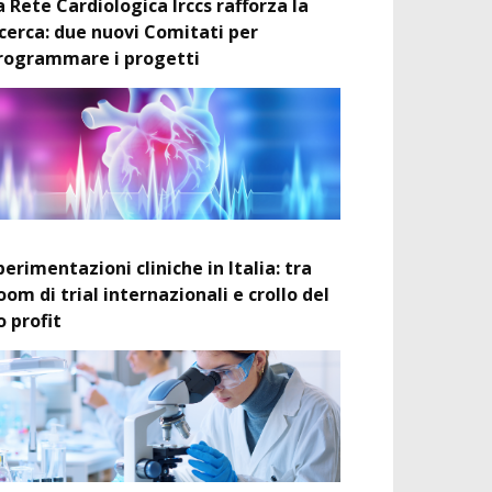
a Rete Cardiologica Irccs rafforza la
icerca: due nuovi Comitati per
rogrammare i progetti
perimentazioni cliniche in Italia: tra
oom di trial internazionali e crollo del
o profit