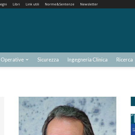
egni
Libri
Link utili
Norme&Sentenze
Newsletter
 Operative
Sicurezza
Ingegneria Clinica
Ricerca