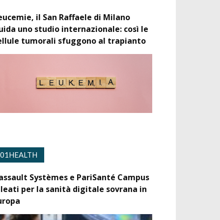
eucemie, il San Raffaele di Milano
uida uno studio internazionale: così le
ellule tumorali sfuggono al trapianto
01HEALTH
assault Systèmes e PariSanté Campus
lleati per la sanità digitale sovrana in
uropa