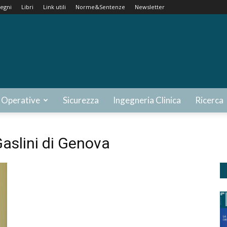
egni
Libri
Link utili
Norme&Sentenze
Newsletter
 Operative
Sicurezza
Ingegneria Clinica
Ricerca
Gaslini di Genova