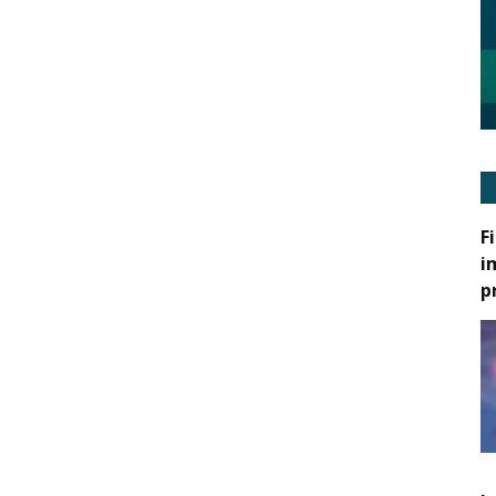
F
i
p