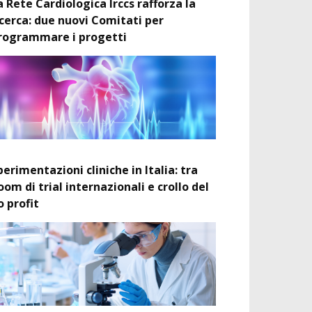
a Rete Cardiologica Irccs rafforza la
icerca: due nuovi Comitati per
rogrammare i progetti
perimentazioni cliniche in Italia: tra
oom di trial internazionali e crollo del
o profit