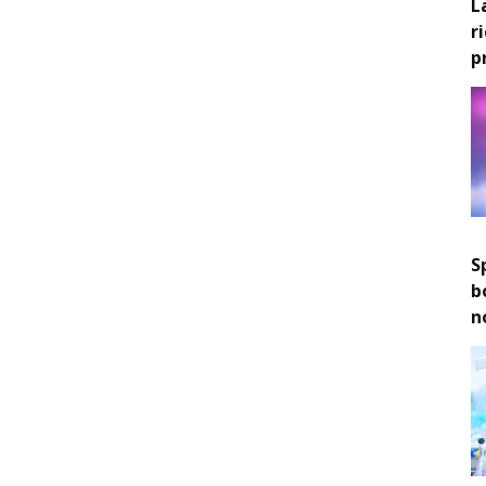
L
r
p
S
b
n