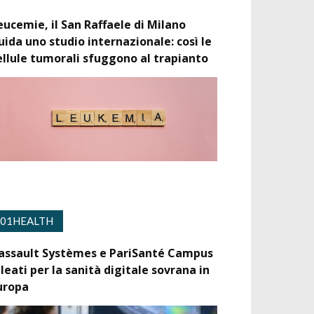
eucemie, il San Raffaele di Milano
uida uno studio internazionale: così le
ellule tumorali sfuggono al trapianto
01HEALTH
assault Systèmes e PariSanté Campus
lleati per la sanità digitale sovrana in
uropa