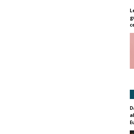
L
g
c
D
a
E