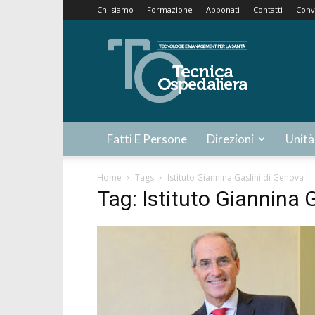
Chi siamo
Formazione
Abbonati
Contatti
Conv
Tecnica
Ospedaliera
Fatti E Persone
Direzioni
Unità
Home
Tags
Istituto Giannina Gaslini di Genova
Tag: Istituto Giannina 