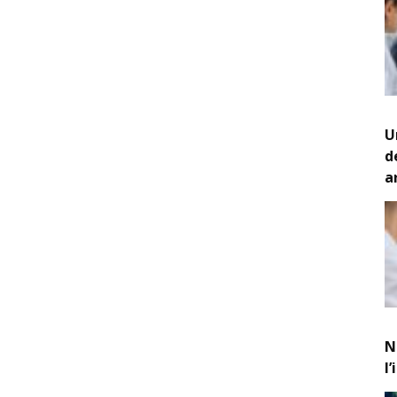
U
d
a
N
l