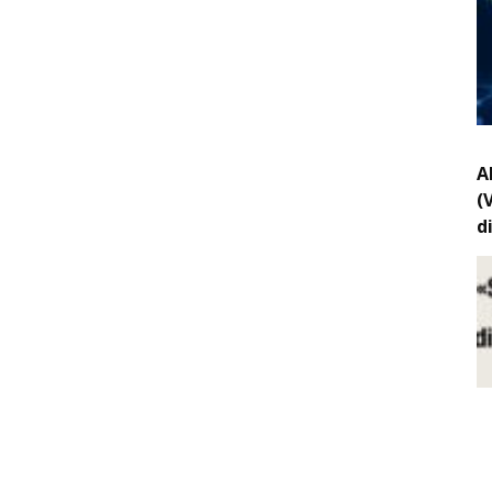
A
(
d