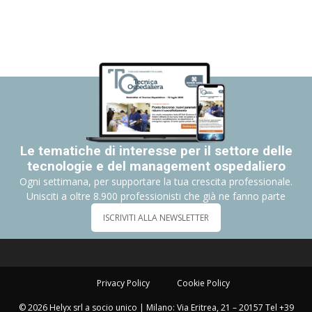
Le tematiche di interesse per il settore delle
tecnologie e del management ospedaliero
Ogni settimana, per supportare la tua crescita professionale.
Unisciti a oltre 8.900 professionisti che già ne fanno parte
ISCRIVITI ALLA NEWSLETTER
Privacy Policy
Cookie Policy
© 2026 Helyx srl a socio unico | Milano: Via Eritrea, 21 – 20157 Tel +39