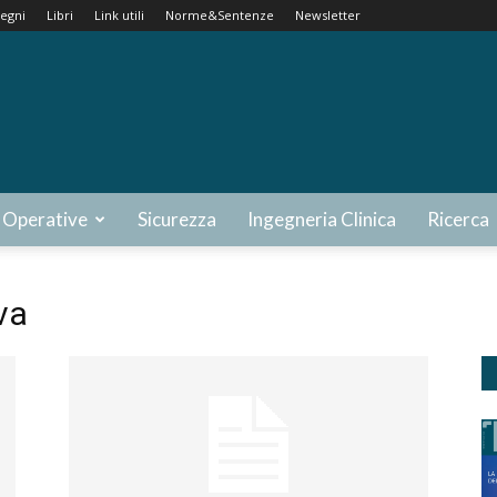
egni
Libri
Link utili
Norme&Sentenze
Newsletter
 Operative
Sicurezza
Ingegneria Clinica
Ricerca
va