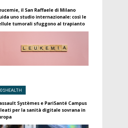
eucemie, il San Raffaele di Milano
uida uno studio internazionale: così le
ellule tumorali sfuggono al trapianto
01HEALTH
assault Systèmes e PariSanté Campus
lleati per la sanità digitale sovrana in
uropa