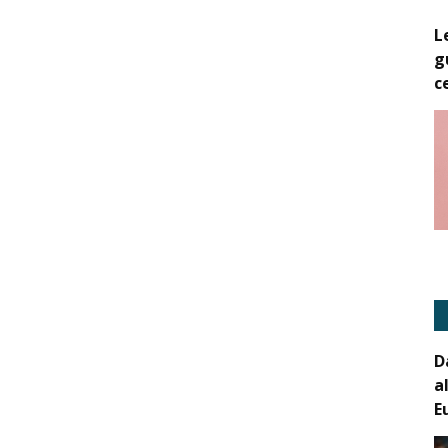
L
g
c
D
a
E