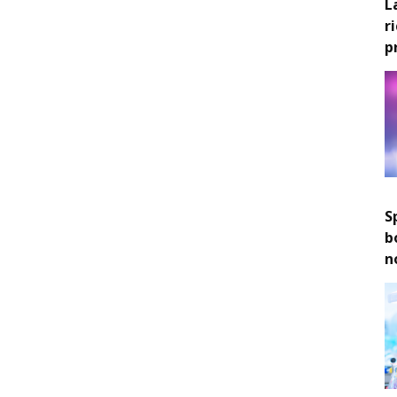
L
r
p
S
b
n