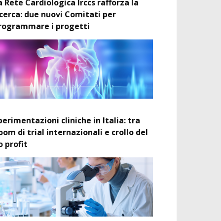
a Rete Cardiologica Irccs rafforza la
icerca: due nuovi Comitati per
rogrammare i progetti
perimentazioni cliniche in Italia: tra
oom di trial internazionali e crollo del
o profit