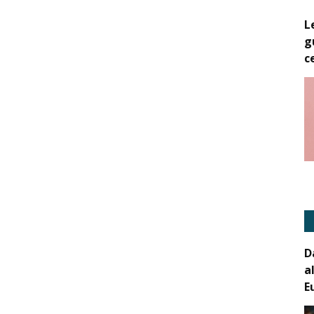
L
g
c
D
a
E