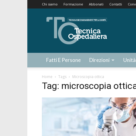
Chi siamo
Formazione
Abbonati
Contatti
Conv
Tecnica
Ospedaliera
Fatti E Persone
Direzioni
Unità
Home
Tags
Microscopia ottica
Tag: microscopia ottic