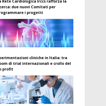
a Rete Cardiologica Irccs rafforza la
icerca: due nuovi Comitati per
rogrammare i progetti
perimentazioni cliniche in Italia: tra
oom di trial internazionali e crollo del
o profit