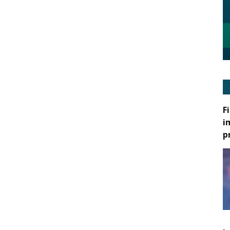
F
i
p