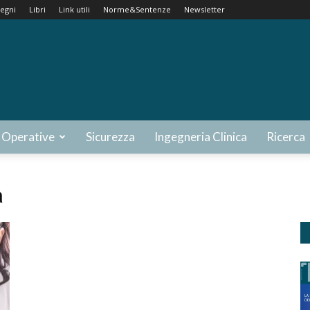
egni
Libri
Link utili
Norme&Sentenze
Newsletter
 Operative
Sicurezza
Ingegneria Clinica
Ricerca
a