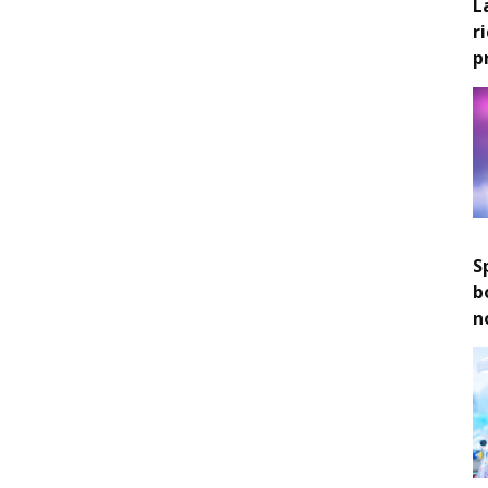
L
r
p
S
b
n