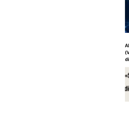
A
(
d