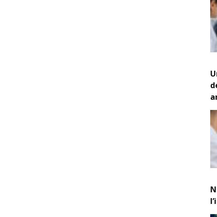
U
d
a
N
l