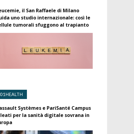
eucemie, il San Raffaele di Milano
uida uno studio internazionale: così le
ellule tumorali sfuggono al trapianto
01HEALTH
assault Systèmes e PariSanté Campus
lleati per la sanità digitale sovrana in
uropa