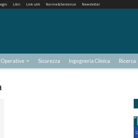
egni
Libri
Link utili
Norme&Sentenze
Newsletter
 Operative
Sicurezza
Ingegneria Clinica
Ricerca
a