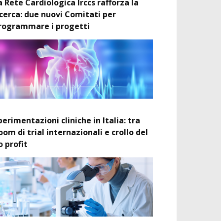
a Rete Cardiologica Irccs rafforza la
icerca: due nuovi Comitati per
rogrammare i progetti
perimentazioni cliniche in Italia: tra
oom di trial internazionali e crollo del
o profit