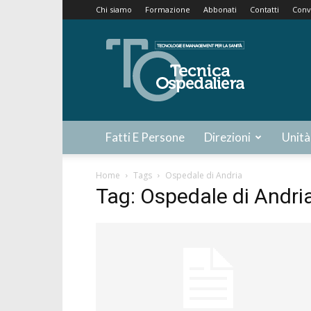
Chi siamo
Formazione
Abbonati
Contatti
Conv
Tecnica
Ospedaliera
Fatti E Persone
Direzioni
Unità
Home
Tags
Ospedale di Andria
Tag: Ospedale di Andri