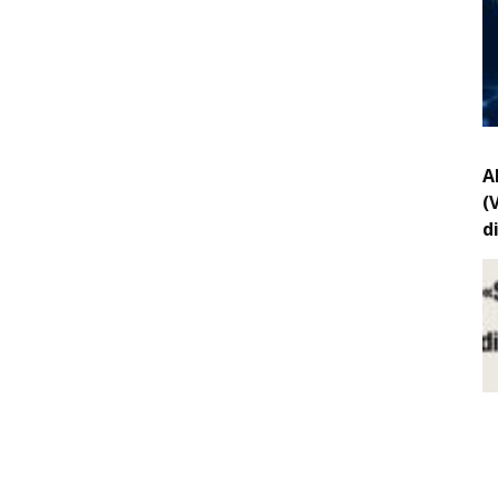
A
(
d