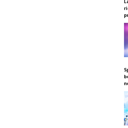
L
r
p
S
b
n