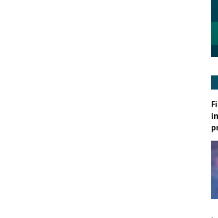
F
i
p