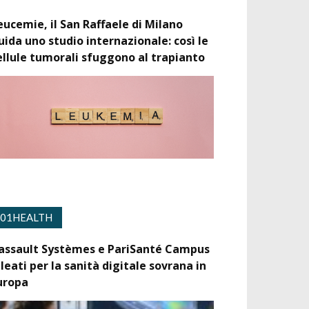
eucemie, il San Raffaele di Milano
uida uno studio internazionale: così le
ellule tumorali sfuggono al trapianto
01HEALTH
assault Systèmes e PariSanté Campus
lleati per la sanità digitale sovrana in
uropa