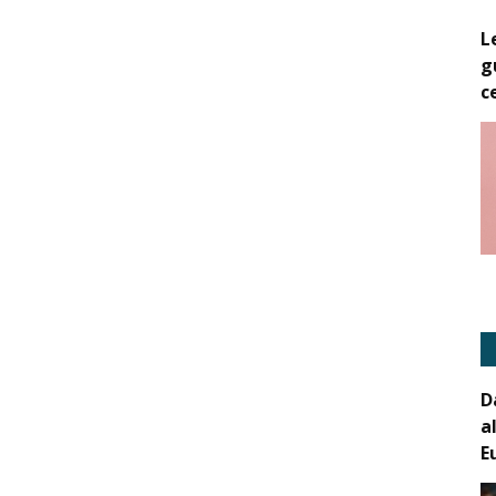
L
g
c
D
a
E