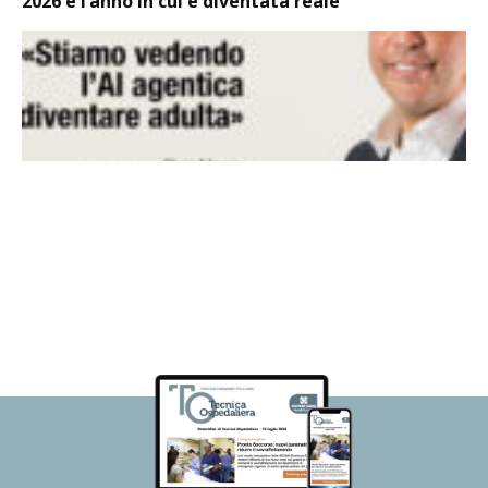
2026 è l’anno in cui è diventata reale”