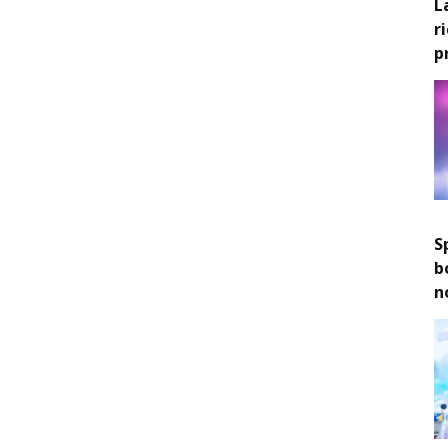
L
r
p
S
b
n