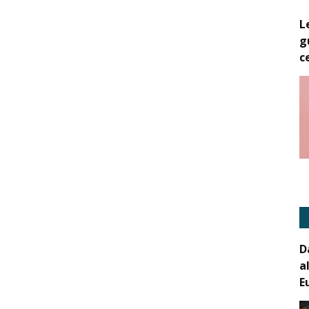
L
g
c
D
a
E