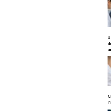
U
d
a
N
l