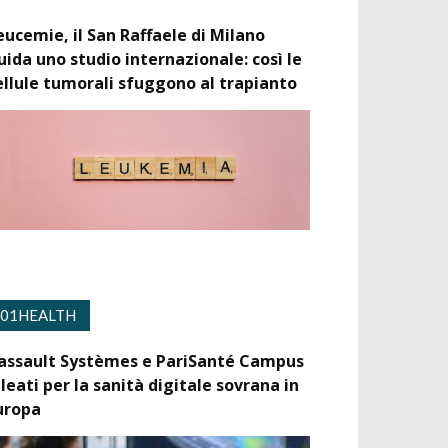
eucemie, il San Raffaele di Milano
uida uno studio internazionale: così le
ellule tumorali sfuggono al trapianto
01HEALTH
assault Systèmes e PariSanté Campus
lleati per la sanità digitale sovrana in
uropa