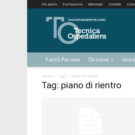
Chi siamo
Formazione
Abbonati
Contatti
Conv
Tecnica
Ospedaliera
Fatti E Persone
Direzioni
Unità
Home
Tags
Piano di rientro
Tag: piano di rientro