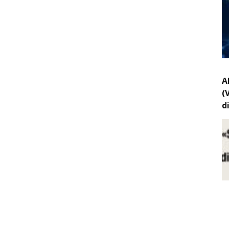
A
(
d