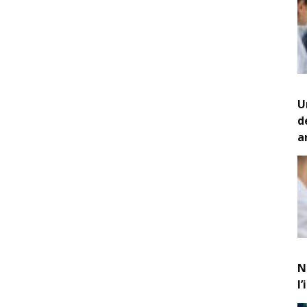
U
d
a
N
l