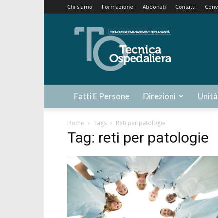
Chi siamo
Formazione
Abbonati
Contatti
Conv
Tecnica
Ospedaliera
Fatti E Persone
Direzioni
Unità
Home
Tags
Reti per patologie
Tag: reti per patologie