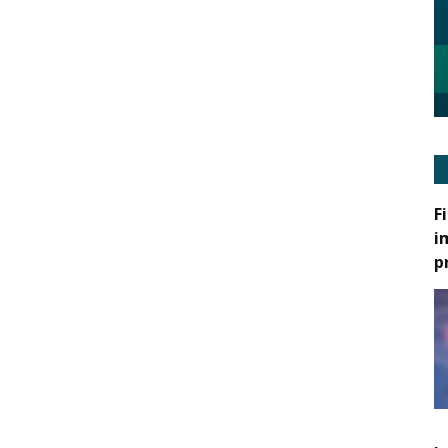
F
i
p