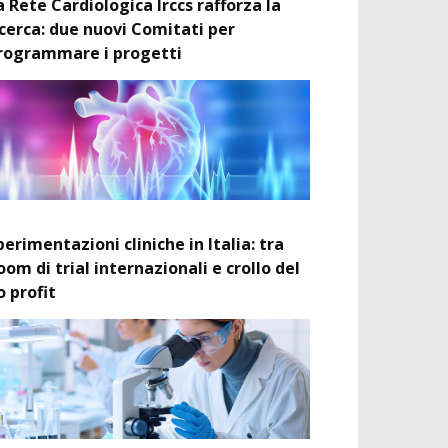
a Rete Cardiologica Irccs rafforza la
icerca: due nuovi Comitati per
rogrammare i progetti
perimentazioni cliniche in Italia: tra
oom di trial internazionali e crollo del
o profit