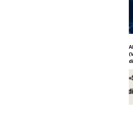
A
(
d