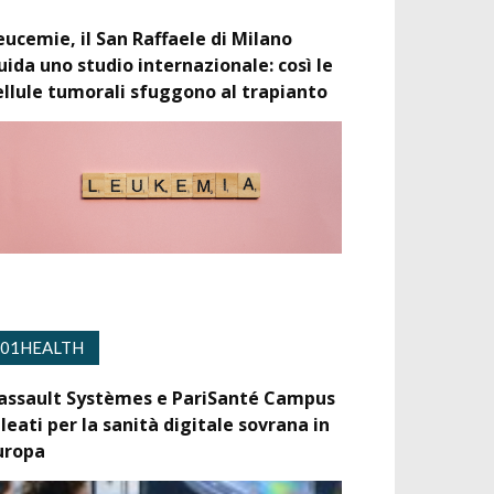
eucemie, il San Raffaele di Milano
uida uno studio internazionale: così le
ellule tumorali sfuggono al trapianto
01HEALTH
assault Systèmes e PariSanté Campus
lleati per la sanità digitale sovrana in
uropa