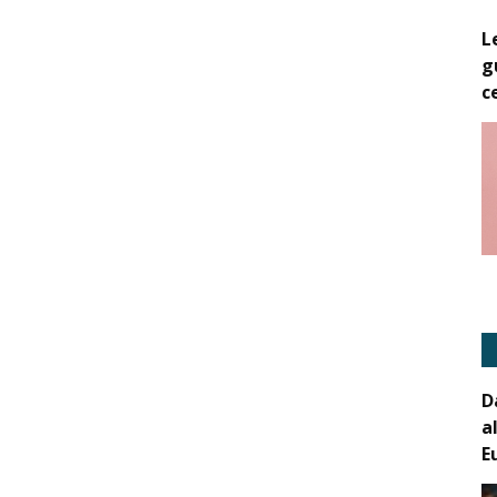
L
g
c
D
a
E