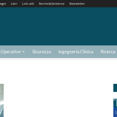
egni
Libri
Link utili
Norme&Sentenze
Newsletter
 Operative
Sicurezza
Ingegneria Clinica
Ricerca