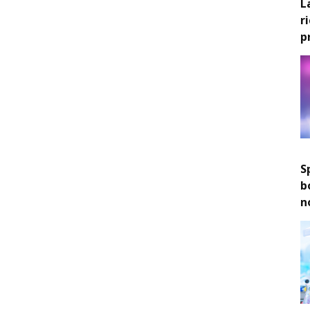
L
r
p
S
b
n