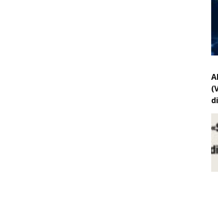
A
(
d