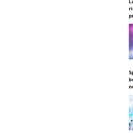
L
r
p
S
b
n