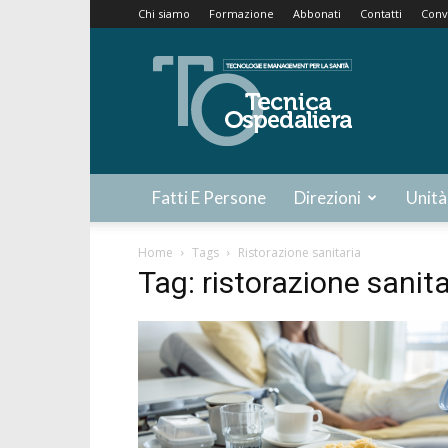
Chi siamo
Formazione
Abbonati
Contatti
Conv
Tecnica
Ospedaliera
Fatti E Persone
Direzioni
Unità
Home
Tags
Ristorazione sanitaria
Tag: ristorazione sanita