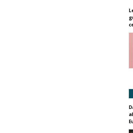
L
g
c
D
a
E