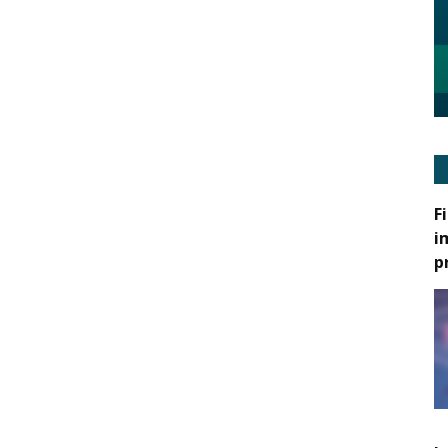
F
i
p