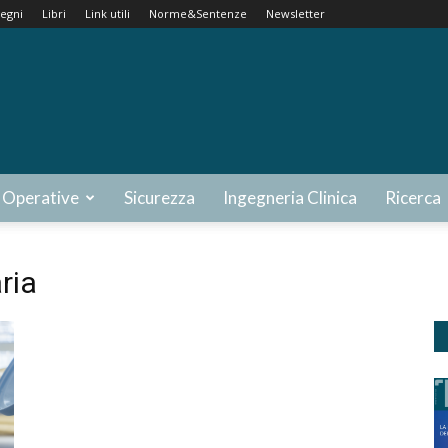
egni
Libri
Link utili
Norme&Sentenze
Newsletter
 Operative
Sicurezza
Ingegneria Clinica
Ricerca
ria