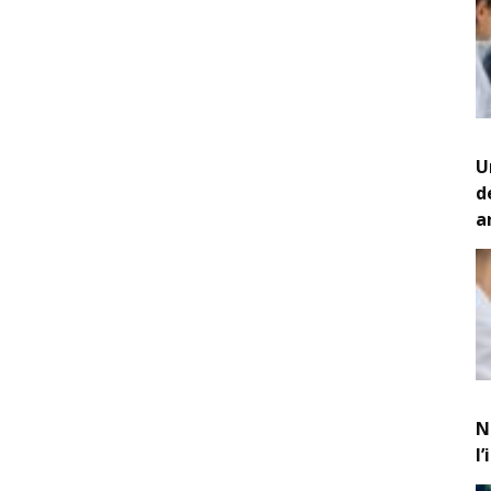
U
d
a
N
l