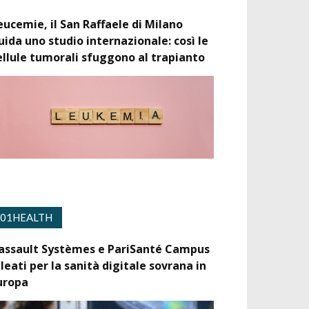
eucemie, il San Raffaele di Milano
uida uno studio internazionale: così le
ellule tumorali sfuggono al trapianto
01HEALTH
assault Systèmes e PariSanté Campus
lleati per la sanità digitale sovrana in
uropa