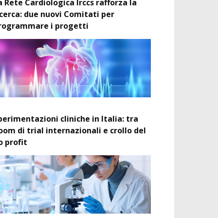
a Rete Cardiologica Irccs rafforza la
icerca: due nuovi Comitati per
rogrammare i progetti
perimentazioni cliniche in Italia: tra
oom di trial internazionali e crollo del
o profit