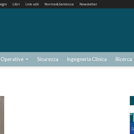
egni
Libri
Link utili
Norme&Sentenze
Newsletter
 Operative
Sicurezza
Ingegneria Clinica
Ricerca