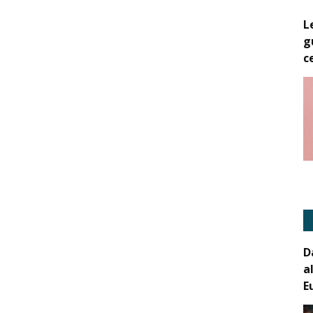
L
g
c
D
a
E