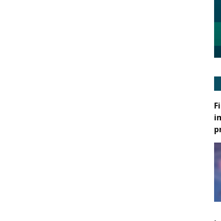
F
i
p