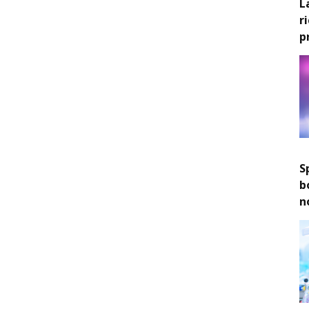
L
r
p
S
b
n