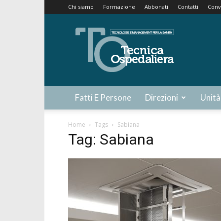
Chi siamo
Formazione
Abbonati
Contatti
Conv
Tecnica
Ospedaliera
Fatti E Persone
Direzioni
Unità
Home
Tags
Sabiana
Tag: Sabiana