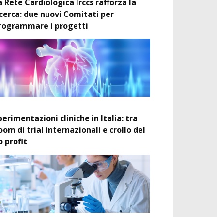
a Rete Cardiologica Irccs rafforza la
icerca: due nuovi Comitati per
rogrammare i progetti
perimentazioni cliniche in Italia: tra
oom di trial internazionali e crollo del
o profit