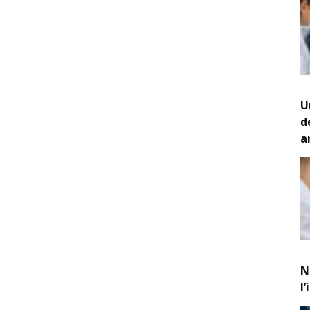
U
d
a
N
l