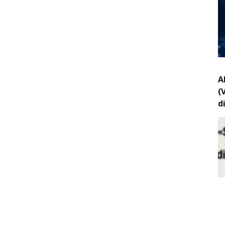
A
(
d