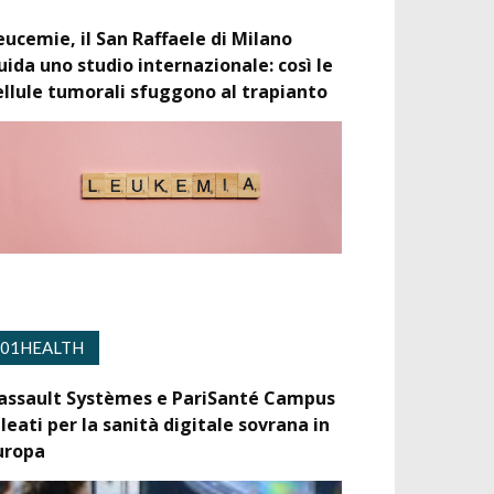
eucemie, il San Raffaele di Milano
uida uno studio internazionale: così le
ellule tumorali sfuggono al trapianto
01HEALTH
assault Systèmes e PariSanté Campus
lleati per la sanità digitale sovrana in
uropa