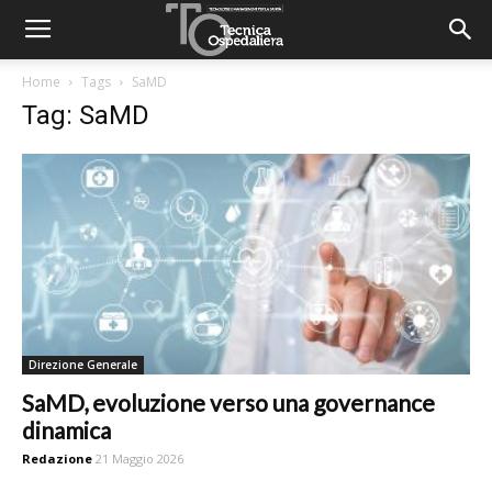
Home
Tags
SaMD
Tag: SaMD
Direzione Generale
SaMD, evoluzione verso una governance
dinamica
Redazione
21 Maggio 2026