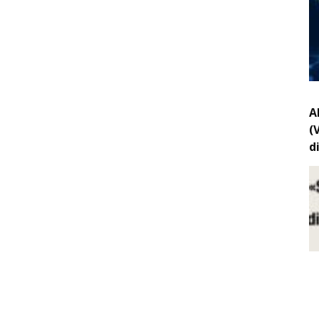
A
(
d