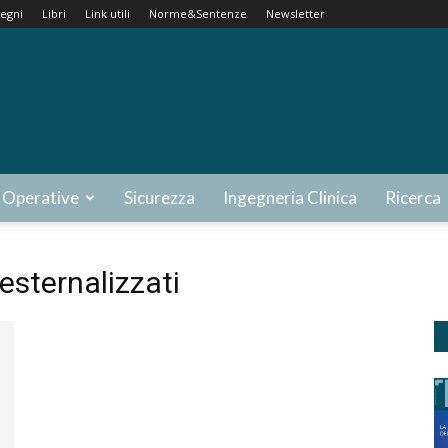
egni
Libri
Link utili
Norme&Sentenze
Newsletter
 Operative
Sicurezza
Ingegneria Clinica
Ricerca
 esternalizzati