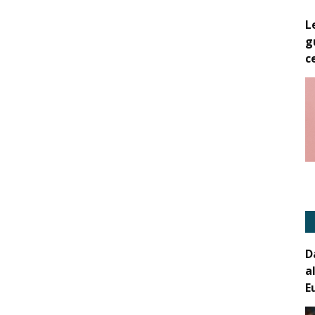
L
g
c
D
a
E