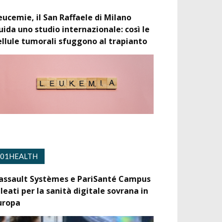
eucemie, il San Raffaele di Milano
uida uno studio internazionale: così le
ellule tumorali sfuggono al trapianto
01HEALTH
assault Systèmes e PariSanté Campus
lleati per la sanità digitale sovrana in
uropa