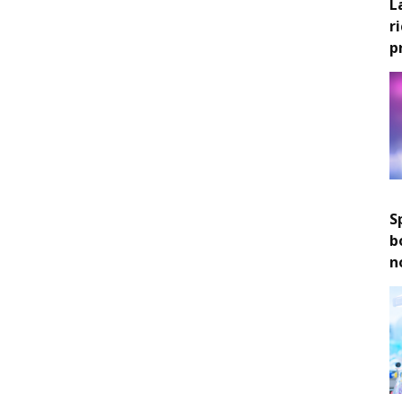
L
r
p
S
b
n