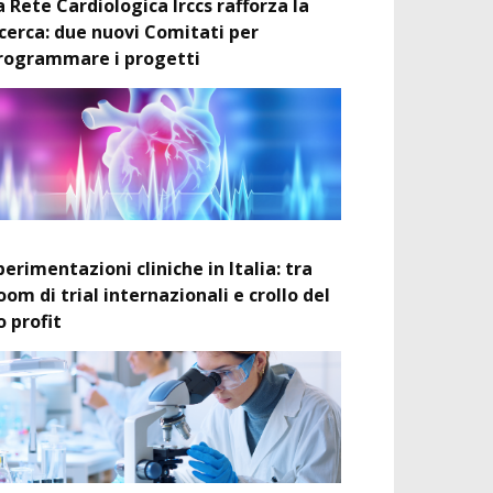
a Rete Cardiologica Irccs rafforza la
icerca: due nuovi Comitati per
rogrammare i progetti
perimentazioni cliniche in Italia: tra
oom di trial internazionali e crollo del
o profit