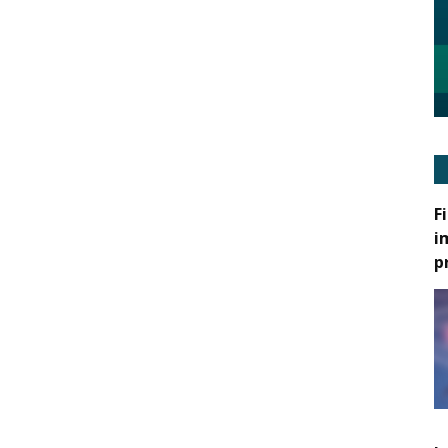
F
i
p