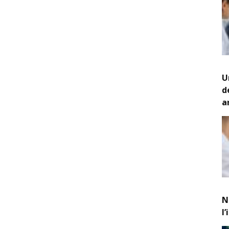
U
d
a
N
l