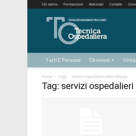
Chi siamo
Formazione
Abbonati
Contatti
Conv
Tecnica
Ospedaliera
Fatti E Persone
Direzioni
Unità
Home
Tags
Servizi ospedalieri esternalizzati
Tag: servizi ospedalieri