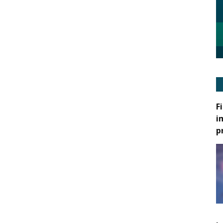
F
i
p