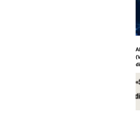
A
(
d