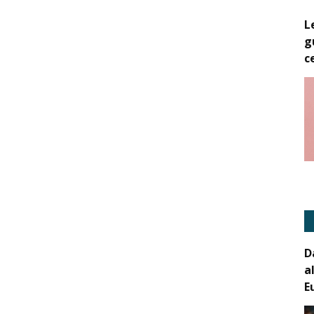
L
g
c
D
a
E