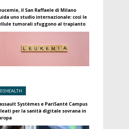
eucemie, il San Raffaele di Milano
uida uno studio internazionale: così le
ellule tumorali sfuggono al trapianto
01HEALTH
assault Systèmes e PariSanté Campus
lleati per la sanità digitale sovrana in
uropa