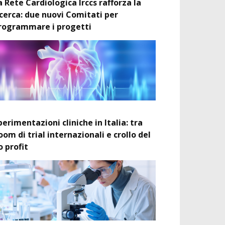
a Rete Cardiologica Irccs rafforza la
icerca: due nuovi Comitati per
rogrammare i progetti
perimentazioni cliniche in Italia: tra
oom di trial internazionali e crollo del
o profit