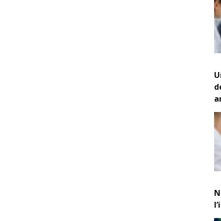
U
d
a
N
l