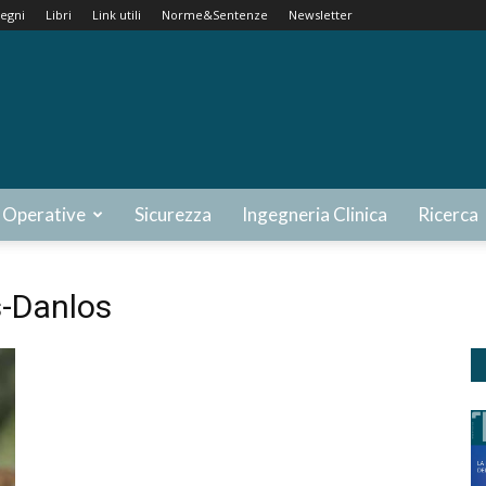
egni
Libri
Link utili
Norme&Sentenze
Newsletter
 Operative
Sicurezza
Ingegneria Clinica
Ricerca
s-Danlos