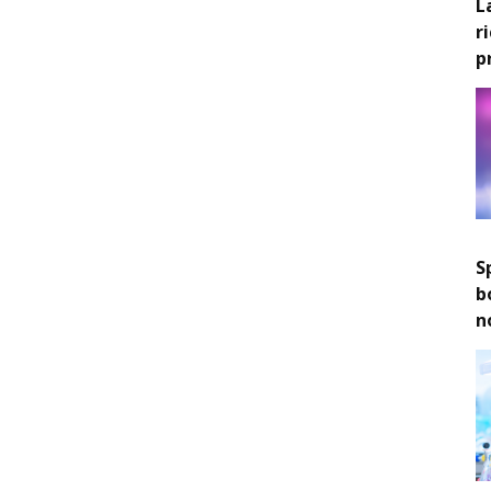
L
r
p
S
b
n