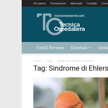
Chi siamo
Formazione
Abbonati
Contatti
Conv
Tecnica
Ospedaliera
Fatti E Persone
Direzioni
Unità
Home
Tags
Sindrome di Ehlers-Danlos
Tag: Sindrome di Ehler