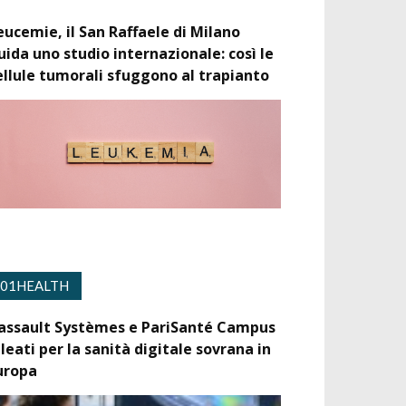
eucemie, il San Raffaele di Milano
uida uno studio internazionale: così le
ellule tumorali sfuggono al trapianto
01HEALTH
assault Systèmes e PariSanté Campus
lleati per la sanità digitale sovrana in
uropa