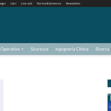
egni
Libri
Link utili
Norme&Sentenze
Newsletter
 Operative
Sicurezza
Ingegneria Clinica
Ricerca