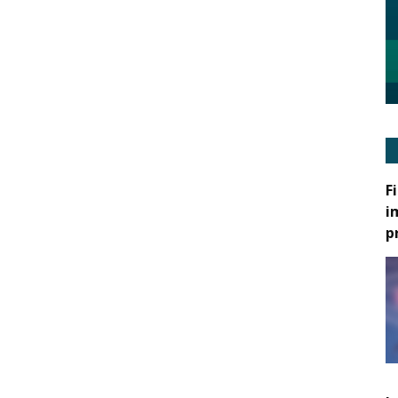
F
i
p