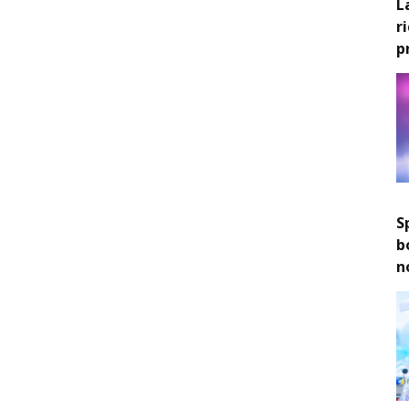
L
r
p
S
b
n