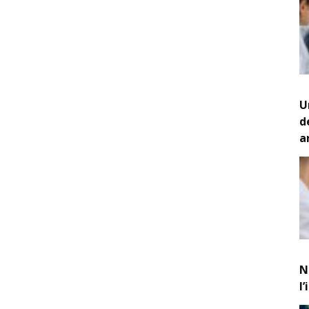
U
d
a
N
l