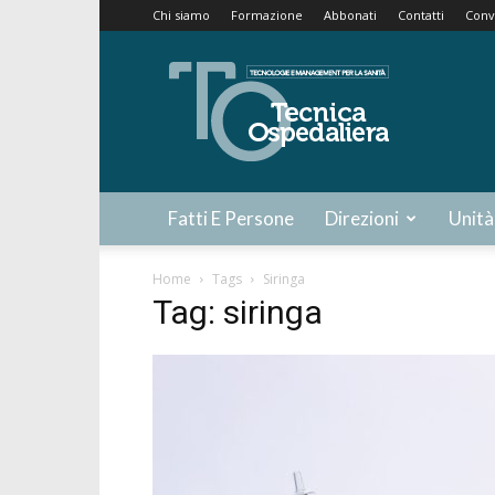
Chi siamo
Formazione
Abbonati
Contatti
Conv
Tecnica
Ospedaliera
Fatti E Persone
Direzioni
Unità
Home
Tags
Siringa
Tag: siringa