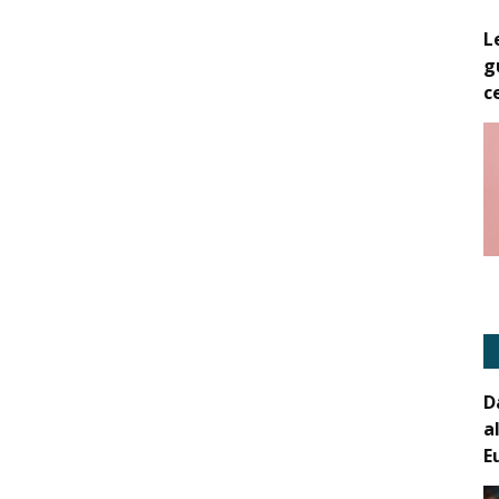
L
g
c
D
a
E