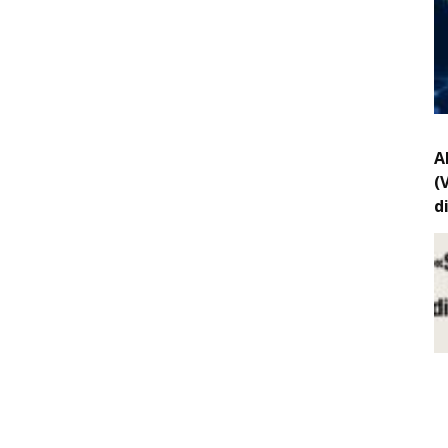
A
(
d