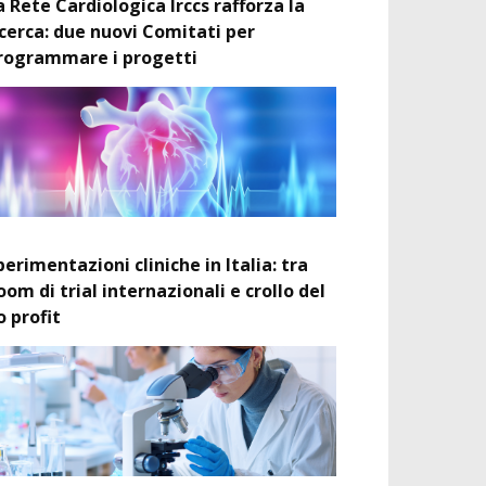
a Rete Cardiologica Irccs rafforza la
icerca: due nuovi Comitati per
rogrammare i progetti
perimentazioni cliniche in Italia: tra
oom di trial internazionali e crollo del
o profit