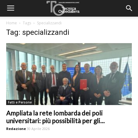
Home
Tags
Specializzandi
Tag: specializzandi
Fatti e Persone
Ampliata la rete lombarda dei poli
universitari: più possibilità per gli...
Redazione
30 Aprile 2026