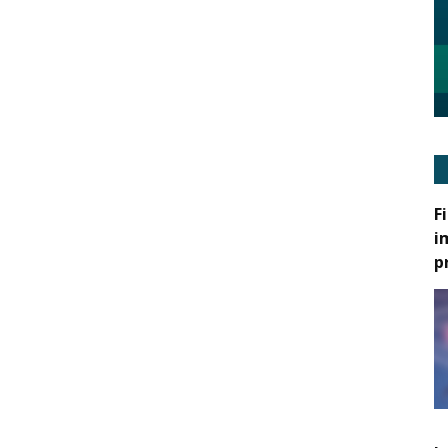
F
i
p