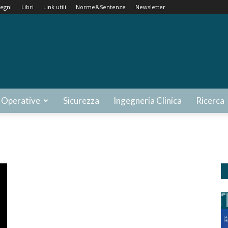
egni
Libri
Link utili
Norme&Sentenze
Newsletter
 Operative
Sicurezza
Ingegneria Clinica
Ricerca