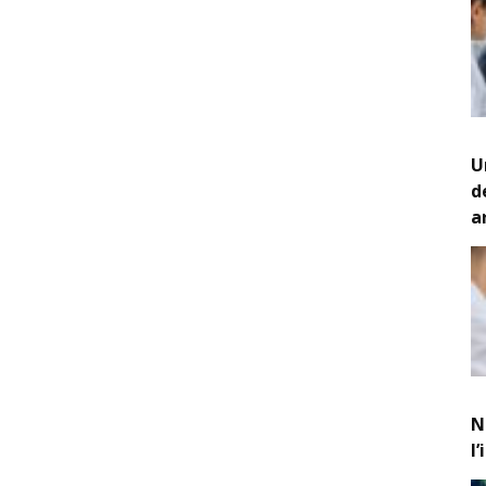
U
d
a
N
l