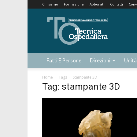
Chi siamo
Formazione
Abbonati
Contatti
Conv
Tecnica
Ospedaliera
Fatti E Persone
Direzioni
Unità
Home
Tags
Stampante 3D
Tag: stampante 3D