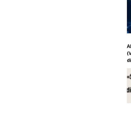
A
(
d