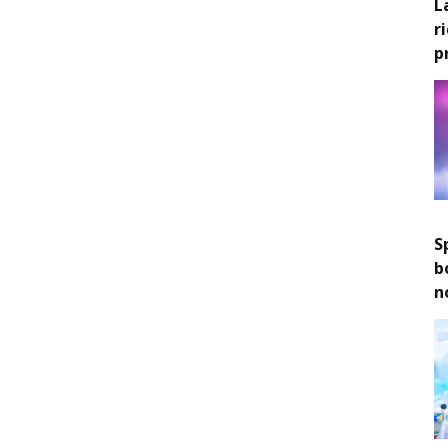
L
r
p
S
b
n