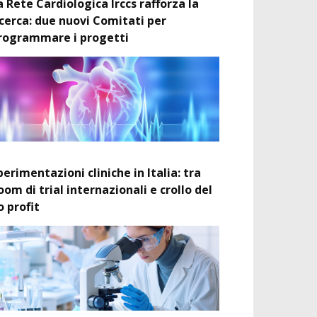
a Rete Cardiologica Irccs rafforza la
icerca: due nuovi Comitati per
rogrammare i progetti
perimentazioni cliniche in Italia: tra
oom di trial internazionali e crollo del
o profit