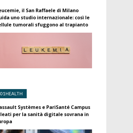
eucemie, il San Raffaele di Milano
uida uno studio internazionale: così le
ellule tumorali sfuggono al trapianto
01HEALTH
assault Systèmes e PariSanté Campus
lleati per la sanità digitale sovrana in
uropa