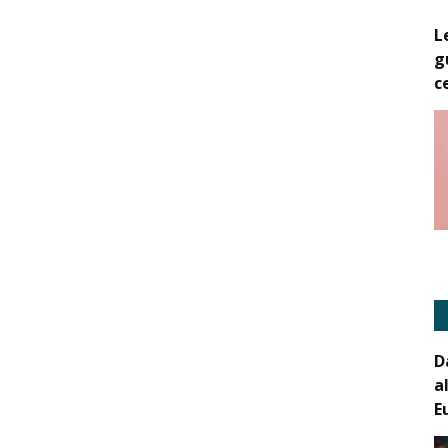
L
g
c
D
a
E