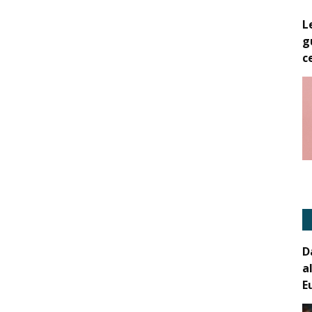
L
g
c
D
a
E