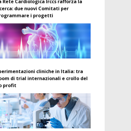
a Rete Cardiologica Irccs rafforza la
icerca: due nuovi Comitati per
rogrammare i progetti
perimentazioni cliniche in Italia: tra
oom di trial internazionali e crollo del
o profit