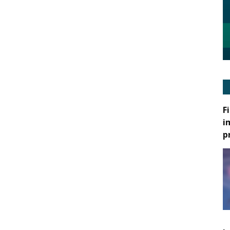
F
i
p