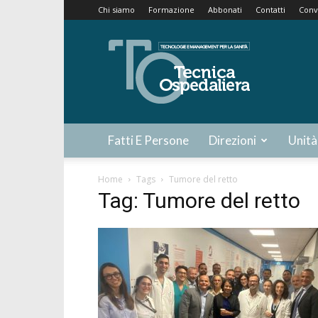
Chi siamo
Formazione
Abbonati
Contatti
Conv
Tecnica
Ospedaliera
Fatti E Persone
Direzioni
Unità
Home
Tags
Tumore del retto
Tag: Tumore del retto