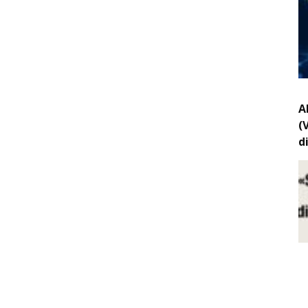
A
(
d