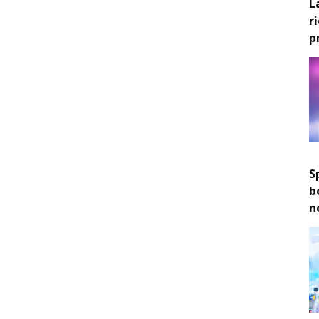
L
r
p
S
b
n