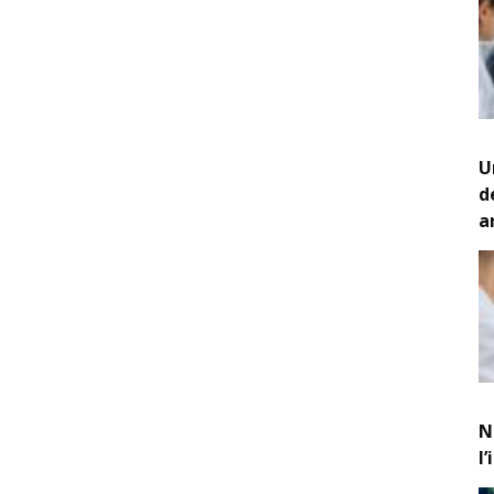
U
d
a
N
l