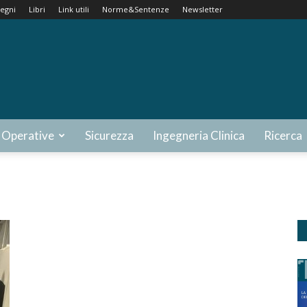
egni
Libri
Link utili
Norme&Sentenze
Newsletter
 Operative
Sicurezza
Ingegneria Clinica
Ricerca