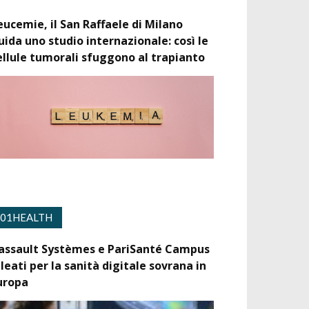
eucemie, il San Raffaele di Milano
uida uno studio internazionale: così le
ellule tumorali sfuggono al trapianto
01HEALTH
assault Systèmes e PariSanté Campus
lleati per la sanità digitale sovrana in
uropa