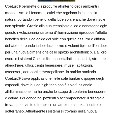
CoeLux® permette di riprodurre all’interno degli ambienti i
meccanismi e i fenomeni ottici che regolano la luce nella
natura, portando i benefici della luce solare anche dove il sole
non splende. Grazie alla sua tecnologia a led e nanotecnologie
questo rivoluzionario sistema d’illuminazione riproduce l’effetto
benefico della luce calda del sole con quella azzurra e diffusa
del cielo ricreando indoor luci, forme e volumi tipici dell’outdoor
per una nuova dimensione dello spazio architettonico. Dal loro
esordio i sistemi CoeLux® sono installati in ospedali, strutture
alberghiere, uffici, centri benessere, musei, abitazioni,
ascensori, aeroporti e metropolitane. In ambito sanitario
CoeLux® trova applicazione nelle sale bunker o ipogee degli
ospedali, dove la luce high-tech non è solo funzionale
all’illuminazione ma ha anche lo scopo di conferire benessere
e calma, riducendo nei pazienti o accompagnatori il disagio di
trovarsi per visite o terapie in un ambiente senza finestre o
sotterraneo. Attualmente i sistemi si trovano nella nuova