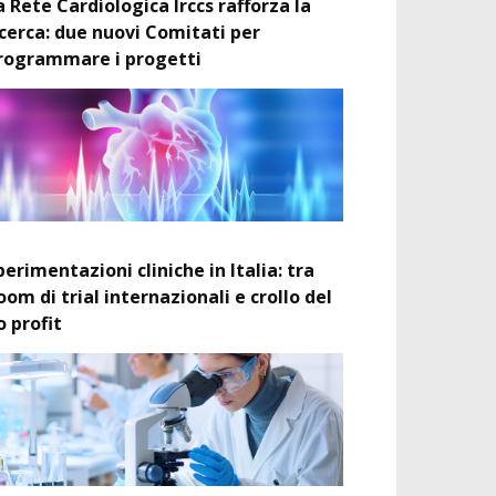
a Rete Cardiologica Irccs rafforza la
icerca: due nuovi Comitati per
rogrammare i progetti
perimentazioni cliniche in Italia: tra
oom di trial internazionali e crollo del
o profit