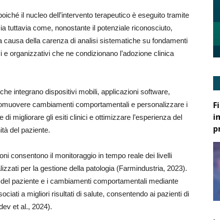
 poiché il nucleo dell’intervento terapeutico è eseguito tramite
ia tuttavia come, nonostante il potenziale riconosciuto,
a a causa della carenza di analisi sistematiche su fondamenti
ivi e organizzativi che ne condizionano l’adozione clinica
 che integrano dispositivi mobili, applicazioni software,
F
di promuovere cambiamenti comportamentali e personalizzare i
i
 di migliorare gli esiti clinici e ottimizzare l’esperienza del
p
ità del paziente.
oni consentono il monitoraggio in tempo reale dei livelli
izzati per la gestione della patologia (Farmindustria, 2023).
o del paziente e i cambiamenti comportamentali mediante
ssociati a migliori risultati di salute, consentendo ai pazienti di
ev et al., 2024).