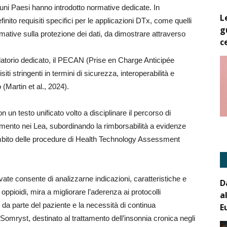
cuni Paesi hanno introdotto normative dedicate. In
L
nito requisiti specifici per le applicazioni DTx, come quelli
g
ormative sulla protezione dei dati, da dimostrare attraverso
c
latorio dedicato, il PECAN (Prise en Charge Anticipée
iti stringenti in termini di sicurezza, interoperabilità e
 (Martin et al., 2024).
on un testo unificato volto a disciplinare il percorso di
erimento nei Lea, subordinando la rimborsabilità a evidenze
’ambito delle procedure di Health Technology Assessment
ovate consente di analizzarne indicazioni, caratteristiche e
D
oppioidi, mira a migliorare l’aderenza ai protocolli
a
e da parte del paziente e la necessità di continua
E
 Somryst, destinato al trattamento dell’insonnia cronica negli