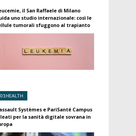
eucemie, il San Raffaele di Milano
uida uno studio internazionale: così le
ellule tumorali sfuggono al trapianto
01HEALTH
assault Systèmes e PariSanté Campus
lleati per la sanità digitale sovrana in
uropa