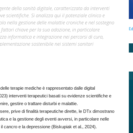
nte della sanità digitale, caratterizzata da interventi
e scientifiche. Si analizza qui il potenziale clinico e
olo nella gestione delle malattie croniche e nel sostegno
 fattori chiave per la sua adozione, in particolare
Ed
zza informatica e integrazione nei percorsi di cura,
plementazione sostenibile nei sistemi sanitari
delle terapie mediche è rappresentato dalle digital
23) interventi terapeutici basati su evidenze scientifiche e
ire, gestire o trattare disturbi e malattie.
sere, prive di finalità terapeutiche dirette, le DTx dimostrano
tica e la gestione degli eventi avversi, in particolare nelle
il cancro e la depressione (Biskupiak et al., 2024).