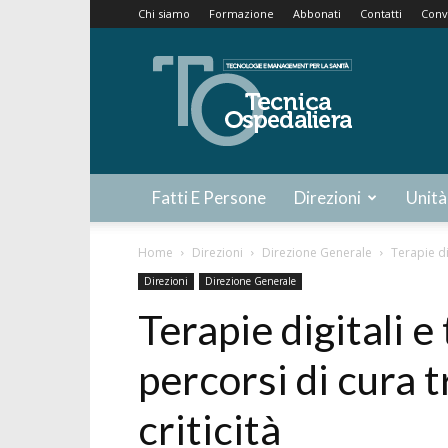
Chi siamo
Formazione
Abbonati
Contatti
Conv
Tecnica
Ospedaliera
Fatti E Persone
Direzioni
Unità
Home
Direzioni
Direzione Generale
Terapie di
Direzioni
Direzione Generale
Terapie digitali 
percorsi di cura tr
criticità