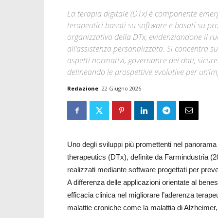
La terapia digitale (DTx) è componente emerge
terapeutici basati su software e basati su prov
organizzativo della DTx, evidenziandone il ru
all’assistenza personalizzata. Si concentra su
aspetti normativi, governance dei dati, sicure
delineando le prospettive evolutive per un’im
Redazione
22 Giugno 2026
Uno degli sviluppi più promettenti nel panorama 
therapeutics (DTx), definite da Farmindustria (20
realizzati mediante software progettati per preven
A differenza delle applicazioni orientate al benes
efficacia clinica nel migliorare l’aderenza terapeu
malattie croniche come la malattia di Alzheimer, 