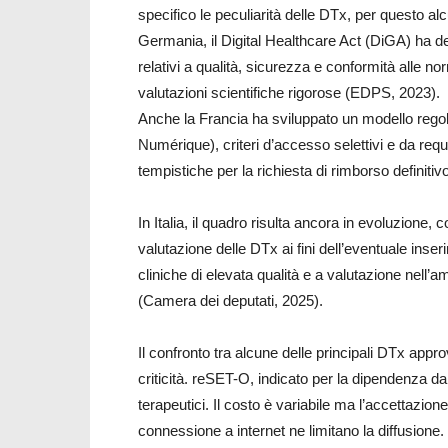
specifico le peculiarità delle DTx, per questo al
Germania, il Digital Healthcare Act (DiGA) ha defi
relativi a qualità, sicurezza e conformità alle n
valutazioni scientifiche rigorose (EDPS, 2023).
Anche la Francia ha sviluppato un modello rego
Numérique), criteri d’accesso selettivi e da requis
tempistiche per la richiesta di rimborso definitivo
In Italia, il quadro risulta ancora in evoluzione, c
valutazione delle DTx ai fini dell’eventuale ins
cliniche di elevata qualità e a valutazione nell
(Camera dei deputati, 2025).
Il confronto tra alcune delle principali DTx appr
criticità. reSET-O, indicato per la dipendenza da 
terapeutici. Il costo è variabile ma l’accettazion
connessione a internet ne limitano la diffusione.