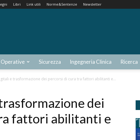
egni
Libri
Link utili
Norme&Sentenze
Newsletter
 Operative
Sicurezza
Ingegneria Clinica
Ricerca
gitali e trasformazione dei percorsi di cura tra fattori abilitanti e...
e trasformazione dei
a fattori abilitanti e