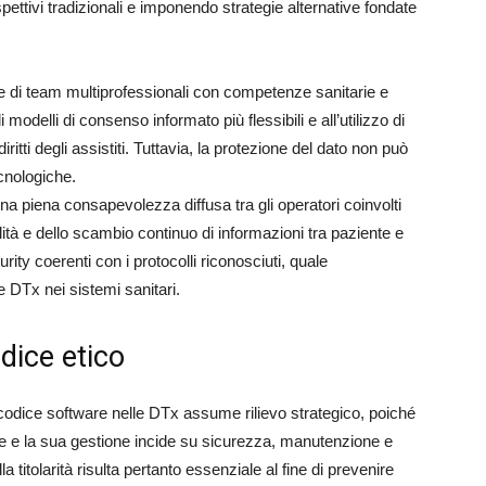
ospettivi tradizionali e imponendo strategie alternative fondate
one di team multiprofessionali con competenze sanitarie e
 modelli di consenso informato più flessibili e all’utilizzo di
diritti degli assistiti. Tuttavia, la protezione del dato non può
cnologiche.
na piena consapevolezza diffusa tra gli operatori coinvolti
lità e dello scambio continuo di informazioni tra paziente e
ity coerenti con i protocolli riconosciuti, quale
e DTx nei sistemi sanitari.
odice etico
e sul codice software nelle DTx assume rilievo strategico, poiché
e e la sua gestione incide su sicurezza, manutenzione e
 titolarità risulta pertanto essenziale al fine di prevenire