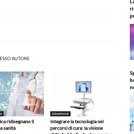
L
r
p
TESSO AUTORE
S
b
n
de
Advertorial
ica ridisegnano il
Integrare la tecnologia nei
la sanità
percorsi di cura: la visione