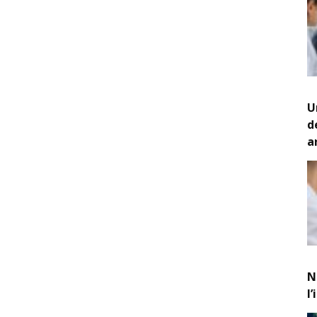
U
d
a
N
l