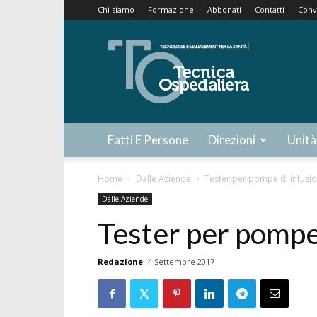
Chi siamo
Formazione
Abbonati
Contatti
Conv
Tecnica
Ospedaliera
Fatti E Persone
Direzioni
Unità
Home
Dalle Aziende
Tester per pompe di infusi
Dalle Aziende
Tester per pompe
Redazione
4 Settembre 2017