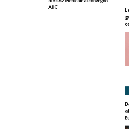
di SisAv Medicale al convegno
AIIC
L
g
c
D
a
E