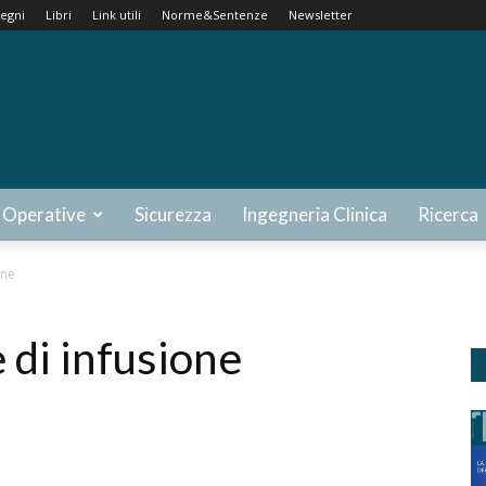
egni
Libri
Link utili
Norme&Sentenze
Newsletter
 Operative
Sicurezza
Ingegneria Clinica
Ricerca
one
 di infusione