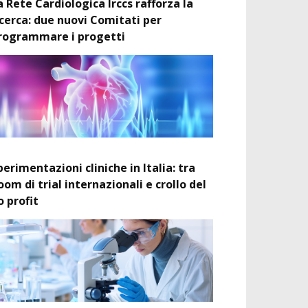
a Rete Cardiologica Irccs rafforza la
icerca: due nuovi Comitati per
rogrammare i progetti
perimentazioni cliniche in Italia: tra
oom di trial internazionali e crollo del
o profit