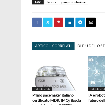
TAGS
Fancos
pompe di infusione
ARTICOLI CORRELATI
DI PIÙ DELLO S
Dalle Aziende
Dalle Azien
Primo pacemaker italiano
IA e robot
certificato MDR: IMQ rilascia
futuro del