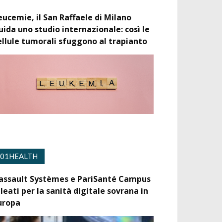
eucemie, il San Raffaele di Milano
uida uno studio internazionale: così le
ellule tumorali sfuggono al trapianto
01HEALTH
assault Systèmes e PariSanté Campus
lleati per la sanità digitale sovrana in
uropa