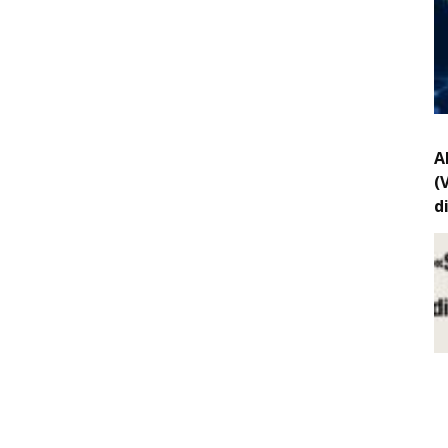
A
(
d