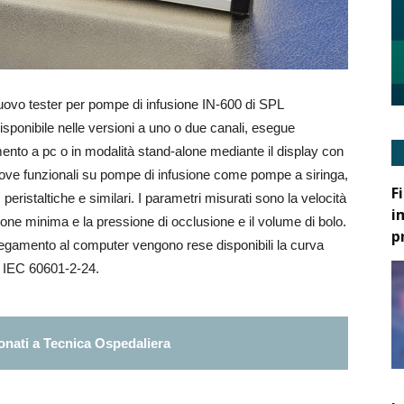
uovo tester per pompe di infusione IN-600 di SPL
 disponibile nelle versioni a uno o due canali, esegue
mento a pc o in modalità stand-alone mediante il display con
prove funzionali su pompe di infusione come pompe a siringa,
F
eristaltiche e similari. I parametri misurati sono la velocità
i
sione minima e la pressione di occlusione e il volume di bolo.
p
llegamento al computer vengono rese disponibili la curva
le IEC 60601-2-24.
nati a Tecnica Ospedaliera