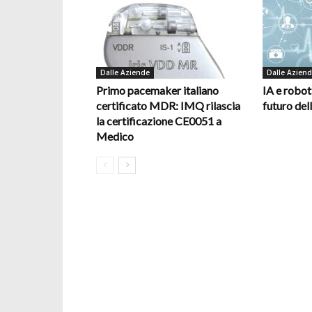
Dalle Aziende
Dalle Azien
Primo pacemaker italiano
IA e robot
certificato MDR: IMQ rilascia
futuro del
la certificazione CE0051 a
Medico