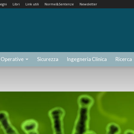
egni
Libri
Link utili
Norme&Sentenze
Newsletter
 Operative
Sicurezza
Ingegneria Clinica
Ricerca