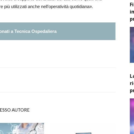
F
iù utilizzati anche nell’operatività quotidiana».
i
p
nati a Tecnica Ospedaliera
L
r
p
TESSO AUTORE