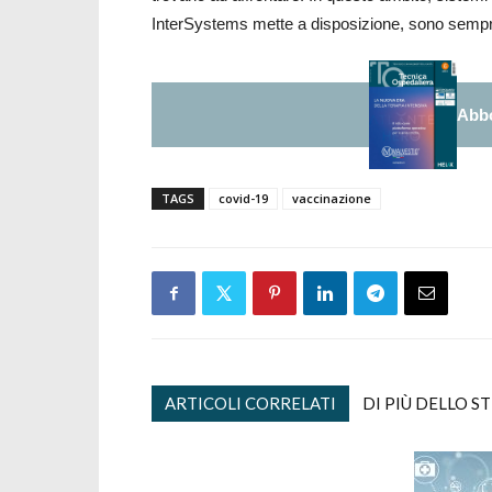
InterSystems mette a disposizione, sono sempre p
Abbo
TAGS
covid-19
vaccinazione
ARTICOLI CORRELATI
DI PIÙ DELLO S