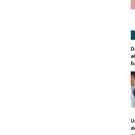
D
a
E
U
d