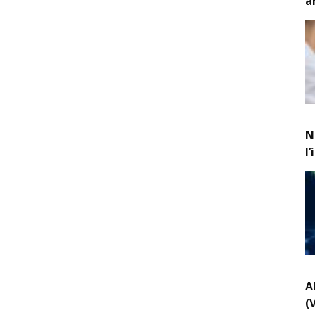
a
N
l
A
(