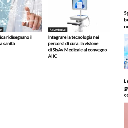
S
b
n
de
Advertorial
ica ridisegnano il
Integrare la tecnologia nei
la sanità
percorsi di cura: la visione
di SisAv Medicale al convegno
AIIC
L
g
c