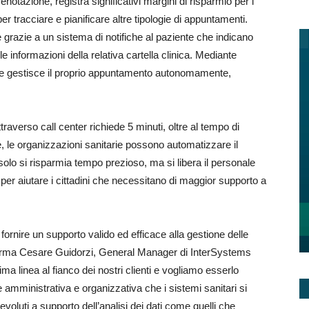
notazione, registra significativi margini di risparmio per i
 per tracciare e pianificare altre tipologie di appuntamenti.
azie a un sistema di notifiche al paziente che indicano
e informazioni della relativa cartella clinica. Mediante
ente gestisce il proprio appuntamento autonomamente,
averso call center richiede 5 minuti, oltre al tempo di
e, le organizzazioni sanitarie possono automatizzare il
o si risparmia tempo prezioso, ma si libera il personale
i per aiutare i cittadini che necessitano di maggior supporto a
 fornire un supporto valido ed efficace alla gestione delle
fferma Cesare Guidorzi, General Manager di InterSystems
ima linea al fianco dei nostri clienti e vogliamo esserlo
e amministrativa e organizzativa che i sistemi sanitari si
voluti a supporto dell’analisi dei dati come quelli che