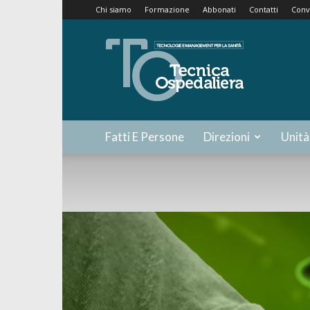
Chi siamo
Formazione
Abbonati
Contatti
Conv
Tecnica
Ospedaliera
Fatti E Persone
Direzioni
Unità