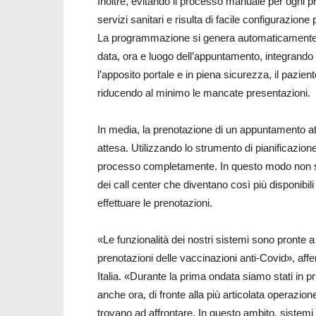
Inoltre, evitando il processo manuale per ogni pre
servizi sanitari e risulta di facile configurazione
La programmazione si genera automaticamente gr
data, ora e luogo dell’appuntamento, integrando l
l’apposito portale e in piena sicurezza, il pazi
riducendo al minimo le mancate presentazioni.
In media, la prenotazione di un appuntamento attr
attesa. Utilizzando lo strumento di pianificazion
processo completamente. In questo modo non sol
dei call center che diventano così più disponibil
effettuare le prenotazioni.
«Le funzionalità dei nostri sistemi sono pronte a
prenotazioni delle vaccinazioni anti-Covid», a
Italia. «Durante la prima ondata siamo stati in pr
anche ora, di fronte alla più articolata operazion
trovano ad affrontare. In questo ambito, sistemi e