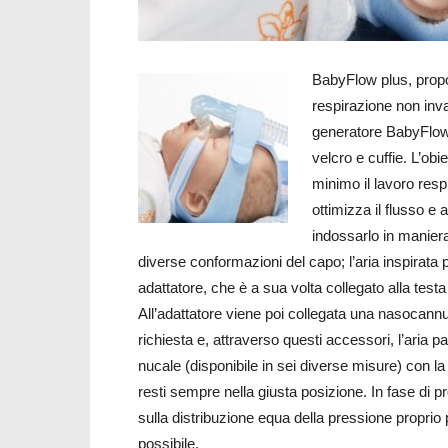
BabyFlow plus, propo
respirazione non inva
generatore BabyFlow
velcro e cuffie. L’obi
minimo il lavoro resp
ottimizza il flusso e a
indossarlo in maniera
diverse conformazioni del capo; l’aria inspirata
adattatore, che è a sua volta collegato alla test
All’adattatore viene poi collegata una nasocann
richiesta e, attraverso questi accessori, l’aria 
nucale (disponibile in sei diverse misure) con l
resti sempre nella giusta posizione. In fase di p
sulla distribuzione equa della pressione propri
possibile.