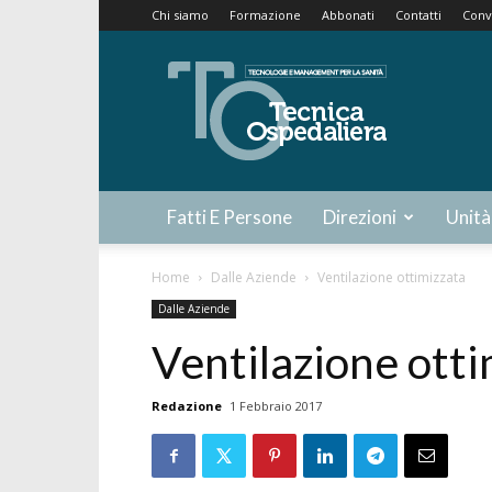
Chi siamo
Formazione
Abbonati
Contatti
Conv
Tecnica
Ospedaliera
Fatti E Persone
Direzioni
Unità
Home
Dalle Aziende
Ventilazione ottimizzata
Dalle Aziende
Ventilazione otti
Redazione
1 Febbraio 2017