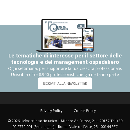
Le tematiche di interesse per il settore delle
tecnologie e del management ospedaliero
Ogni settimana, per supportare la tua crescita professionale.
Unisciti a oltre 8.900 professionisti che già ne fanno parte
ISCRIVITI ALLA NEWSLETTER
Privacy Policy
Cookie Policy
© 2026 Helyx srl a socio unico | Milano: Via Eritrea, 21 – 20157 Tel +39
02 2772 991 (Sede legale) | Roma: Viale dell'Arte, 25 - 00144 PEC