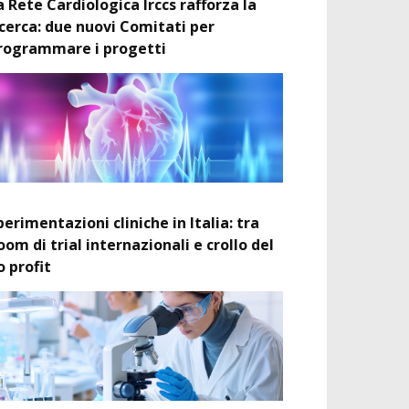
a Rete Cardiologica Irccs rafforza la
icerca: due nuovi Comitati per
rogrammare i progetti
perimentazioni cliniche in Italia: tra
oom di trial internazionali e crollo del
o profit