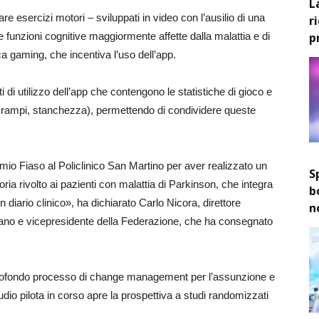
L
e esercizi motori – sviluppati in video con l’ausilio di una
r
p
le funzioni cognitive maggiormente affette dalla malattia e di
ica gaming, che incentiva l’uso dell’app.
ati di utilizzo dell’app che contengono le statistiche di gioco e
 crampi, stanchezza), permettendo di condividere queste
io Fiaso al Policlinico San Martino per aver realizzato un
S
toria rivolto ai pazienti con malattia di Parkinson, che integra
b
un diario clinico», ha dichiarato Carlo Nicora, direttore
n
Milano e vicepresidente della Federazione, che ha consegnato
n profondo processo di change management per l’assunzione e
dio pilota in corso apre la prospettiva a studi randomizzati