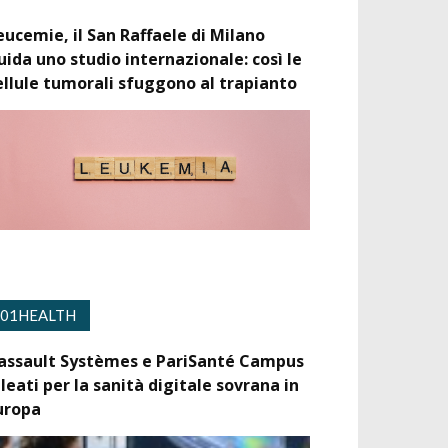
eucemie, il San Raffaele di Milano
uida uno studio internazionale: così le
ellule tumorali sfuggono al trapianto
01HEALTH
assault Systèmes e PariSanté Campus
lleati per la sanità digitale sovrana in
uropa