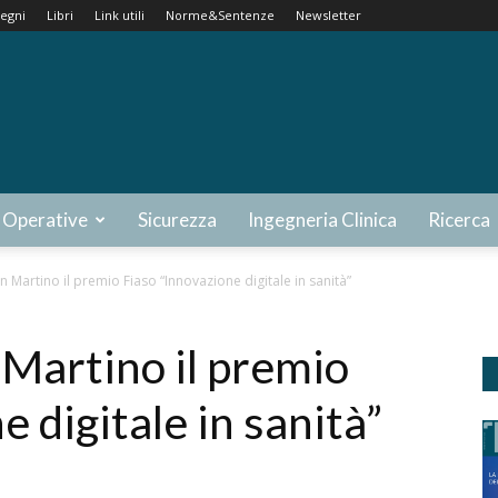
egni
Libri
Link utili
Norme&Sentenze
Newsletter
 Operative
Sicurezza
Ingegneria Clinica
Ricerca
an Martino il premio Fiaso “Innovazione digitale in sanità”
n Martino il premio
 digitale in sanità”