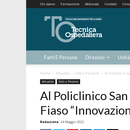
Chi siamo
Formazione
Abbonati
Contatti
Conv
Tecnica
Ospedaliera
Fatti E Persone
Direzioni
Unità
Home
Attualità
Fatti e Persone
Al Policlinico S
Attualità
Fatti e Persone
Al Policlinico Sa
Fiaso “Innovazione
Redazione
24 Maggio 2022