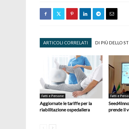
ARTICOLI CORRELATI
DI PIÙ DELLO S
Fatti e Persone
Fatti e Pers
Aggiornate le tariffe per la
Seed4Inno
riabilitazione ospedaliera
prende il v