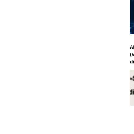
A
(
d