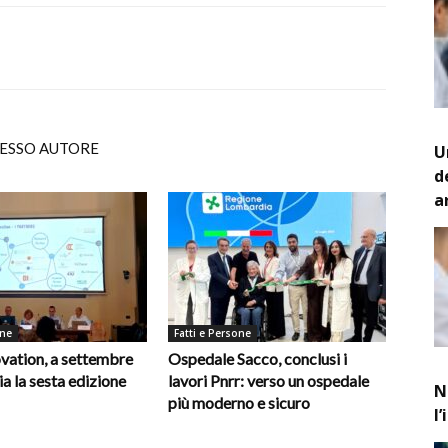
TESSO AUTORE
U
d
a
one
Fatti e Persone
vation, a settembre
Ospedale Sacco, conclusi i
ia la sesta edizione
lavori Pnrr: verso un ospedale
N
più moderno e sicuro
l