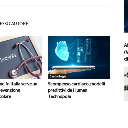
TESSO AUTORE
A
(
d
Cardiologia
e, in Italia serve un
Scompenso cardiaco, modelli
revenzione
predittivi da Human
colare
Technopole