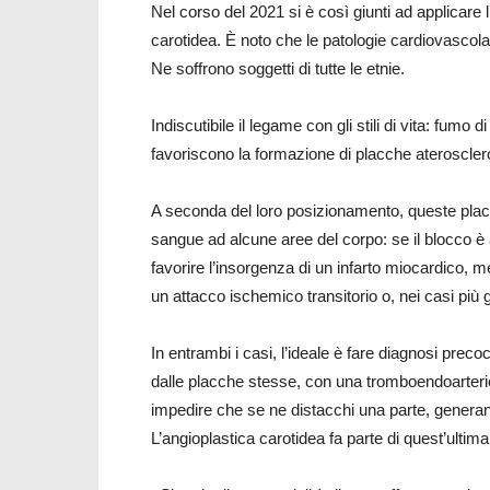
Nel corso del 2021 si è così giunti ad applicare l
carotidea. È noto che le patologie cardiovascola
Ne soffrono soggetti di tutte le etnie.
Indiscutibile il legame con gli stili di vita: fumo 
favoriscono la formazione di placche aterosclero
A seconda del loro posizionamento, queste placc
sangue ad alcune aree del corpo: se il blocco è a 
favorire l’insorgenza di un infarto miocardico, men
un attacco ischemico transitorio o, nei casi più g
In entrambi i casi, l’ideale è fare diagnosi preco
dalle placche stesse, con una tromboendoarterie
impedire che se ne distacchi una parte, generan
L’angioplastica carotidea fa parte di quest’ultima 