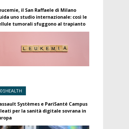
eucemie, il San Raffaele di Milano
uida uno studio internazionale: così le
ellule tumorali sfuggono al trapianto
01HEALTH
assault Systèmes e PariSanté Campus
lleati per la sanità digitale sovrana in
uropa