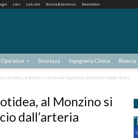
egni
Libri
Link utili
Norme&Sentenze
Newsletter
 Operative
Sicurezza
Ingegneria Clinica
Ricerca
ca carotidea, al Monzino si fa strada l’approccio dall’arteria radiale destra
otidea, al Monzino si
cio dall’arteria