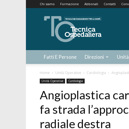
Chi siamo
Formazione
Abbonati
Contatti
Conv
Tecnica
Ospedaliera
Fatti E Persone
Direzioni
Unità
Home
Unità Operative
Cardiologia
Angioplasti
Unità Operative
Cardiologia
Angioplastica car
fa strada l’approc
radiale destra