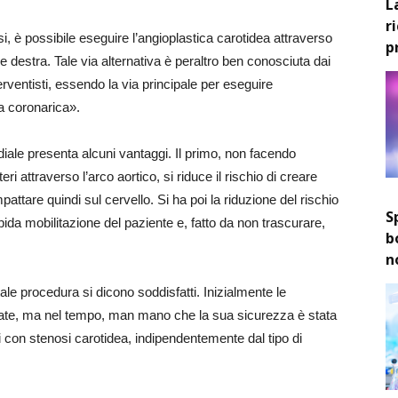
L
r
si, è possibile eseguire l’angioplastica carotidea attraverso
p
ale destra. Tale via alternativa è peraltro ben conosciuta dai
erventisti, essendo la via principale per eseguire
ca coronarica».
iale presenta alcuni vantaggi. Il primo, non facendo
ri attraverso l’arco aortico, si riduce il rischio di creare
pattare quindi sul cervello. Si ha poi la riduzione del rischio
S
ida mobilitazione del paziente e, fatto da non trascurare,
b
n
tale procedura si dicono soddisfatti. Inizialmente le
itate, ma nel tempo, man mano che la sua sicurezza è stata
nti con stenosi carotidea, indipendentemente dal tipo di