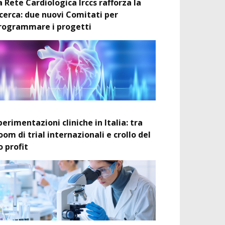
a Rete Cardiologica Irccs rafforza la
icerca: due nuovi Comitati per
rogrammare i progetti
perimentazioni cliniche in Italia: tra
oom di trial internazionali e crollo del
o profit