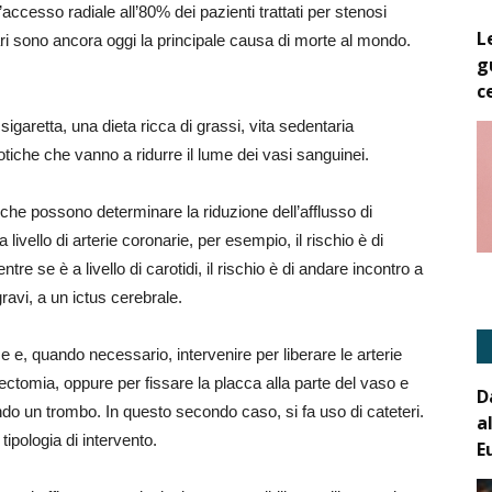
’accesso radiale all’80% dei pazienti trattati per stenosi
L
ri sono ancora oggi la principale causa di morte al mondo.
g
c
di sigaretta, una dieta ricca di grassi, vita sedentaria
tiche che vanno a ridurre il lume dei vasi sanguinei.
he possono determinare la riduzione dell’afflusso di
livello di arterie coronarie, per esempio, il rischio è di
tre se è a livello di carotidi, il rischio è di andare incontro a
ravi, a un ictus cerebrale.
ce e, quando necessario, intervenire per liberare le arterie
ctomia, oppure per fissare la placca alla parte del vaso e
D
do un trombo. In questo secondo caso, si fa uso di cateteri.
a
tipologia di intervento.
E