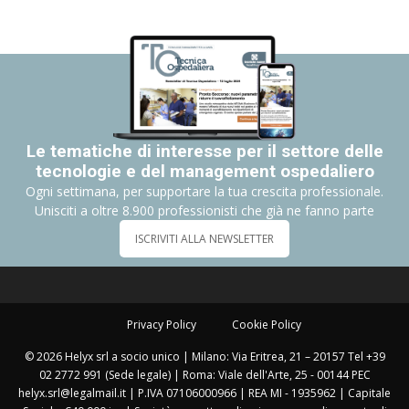
Le tematiche di interesse per il settore delle
tecnologie e del management ospedaliero
Ogni settimana, per supportare la tua crescita professionale.
Unisciti a oltre 8.900 professionisti che già ne fanno parte
ISCRIVITI ALLA NEWSLETTER
Privacy Policy
Cookie Policy
© 2026 Helyx srl a socio unico | Milano: Via Eritrea, 21 – 20157 Tel +39
02 2772 991 (Sede legale) | Roma: Viale dell'Arte, 25 - 00144 PEC
helyx.srl@legalmail.it | P.IVA 07106000966 | REA MI - 1935962 | Capitale