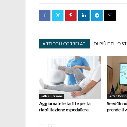
ARTICOLI CORRELATI
DI PIÙ DELLO S
Fatti e Persone
Fatti e Pers
Aggiornate le tariffe per la
Seed4Inno
riabilitazione ospedaliera
prende il v