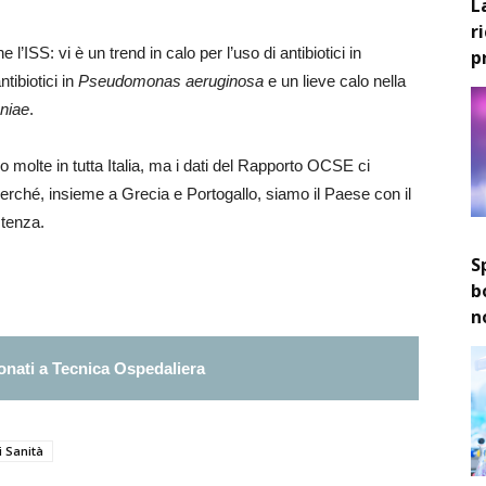
L
r
l’ISS: vi è un trend in calo per l’uso di antibiotici in
p
tibiotici in
Pseudomonas aeruginosa
e un lieve calo nella
niae
.
o molte in tutta Italia, ma i dati del Rapporto OCSE ci
erché, insieme a Grecia e Portogallo, siamo il Paese con il
stenza.
S
b
n
nati a Tecnica Ospedaliera
i Sanità