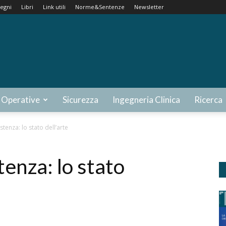
egni
Libri
Link utili
Norme&Sentenze
Newsletter
 Operative
Sicurezza
Ingegneria Clinica
Ricerca
stenza: lo stato dell’arte
tenza: lo stato