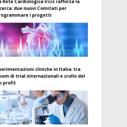
a Rete Cardiologica Irccs rafforza la
icerca: due nuovi Comitati per
rogrammare i progetti
perimentazioni cliniche in Italia: tra
oom di trial internazionali e crollo del
o profit