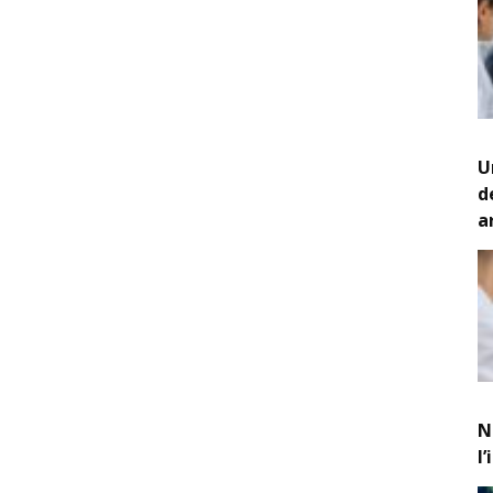
U
d
a
N
l