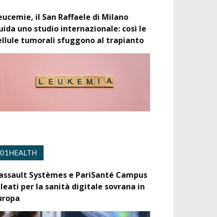
eucemie, il San Raffaele di Milano
uida uno studio internazionale: così le
ellule tumorali sfuggono al trapianto
01HEALTH
assault Systèmes e PariSanté Campus
lleati per la sanità digitale sovrana in
uropa