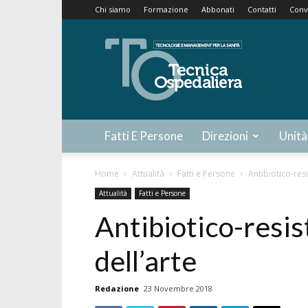
Chi siamo
Formazione
Abbonati
Contatti
Conv
Tecnica
Ospedaliera
Fatti E Persone
Direzioni
Unità
Home
Attualità
Fatti e Persone
Antibiotico-resi
Attualità
Fatti e Persone
Antibiotico-resis
dell’arte
Redazione
23 Novembre 2018