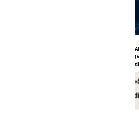
A
(
d