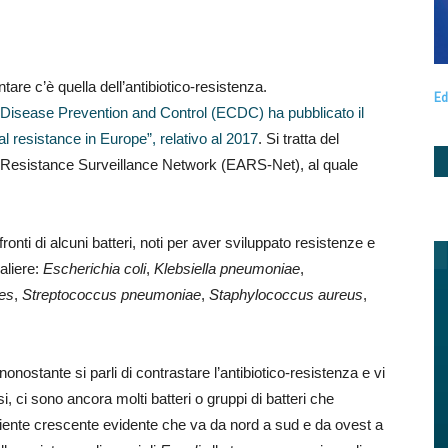
ntare c’è quella dell’antibiotico-resistenza.
Ed
 Disease Prevention and Control (ECDC) ha pubblicato il
 resistance in Europe”, relativo al 2017
. Si tratta del
al Resistance Surveillance Network (EARS-Net), al quale
onti di alcuni batteri, noti per aver sviluppato resistenze e
aliere:
Escherichia coli
,
Klebsiella pneumoniae
,
ies
,
Streptococcus pneumoniae
,
Staphylococcus aureus
,
onostante si parli di contrastare l’antibiotico-resistenza e vi
 ci sono ancora molti batteri o gruppi di batteri che
adiente crescente evidente che va da nord a sud e da ovest a