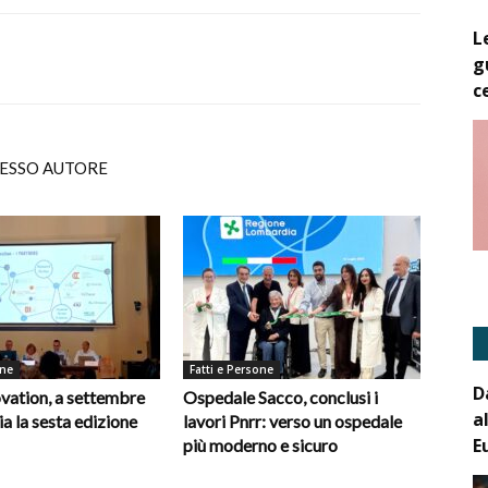
L
g
c
TESSO AUTORE
one
Fatti e Persone
D
vation, a settembre
Ospedale Sacco, conclusi i
a
ia la sesta edizione
lavori Pnrr: verso un ospedale
E
più moderno e sicuro