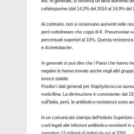
est. In generale, si osserva un lieve aumento de
cefalosporine (dal 14,2% del 2014 al 14,9% del 
Al contrario, non si osservano aumenti nelle re
però sottolineare che ceppi di
K. Pneumoniae
so
percentuali superiori al 10%. Questa resistenza 
e
Acinetobacter
.
In generale si può dire che i Paesi che hanno in
negativi le hanno trovate anche negli altri gruppi
invece stabile.
Positivi i dati generali per
Staphylococcus aure
meticillina. La diminuzione è consistente: dal 
sull’Italia, però, le antibiotico-resistenze sono an
In un comunicato stampa dell’Istituto Superiore di
costi legati alle infezioni antibiotico-resistenti in
spendere 13 miliardi di dollari da qui al 2050
.