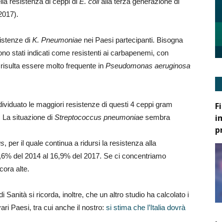
lla resistenza di ceppi di
E. coli
alla terza generazione di
2017).
sistenze di
K. Pneumoniae
nei Paesi partecipanti. Bisogna
no stati indicati come resistenti ai carbapenemi, con
risulta essere molto frequente in
Pseudomonas aeruginosa
dividuato le maggiori resistenze di questi 4 ceppi gram
F
i
. La situazione di
Streptococcus pneumoniae
sembra
p
us
, per il quale continua a ridursi la resistenza alla
19,6% del 2014 al 16,9% del 2017. Se ci concentriamo
cora alte.
 Sanità si ricorda, inoltre, che un altro studio ha calcolato i
 vari Paesi, tra cui anche il nostro:
si stima che l’Italia dovrà