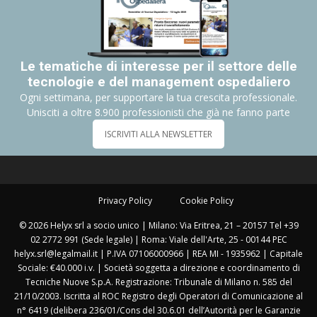
Le tematiche di interesse per il settore delle
tecnologie e del management ospedaliero
Ogni settimana, per supportare la tua crescita professionale.
Unisciti a oltre 8.900 professionisti che già ne fanno parte
ISCRIVITI ALLA NEWSLETTER
Privacy Policy
Cookie Policy
© 2026 Helyx srl a socio unico | Milano: Via Eritrea, 21 – 20157 Tel +39
02 2772 991 (Sede legale) | Roma: Viale dell'Arte, 25 - 00144 PEC
helyx.srl@legalmail.it | P.IVA 07106000966 | REA MI - 1935962 | Capitale
Sociale: €40.000 i.v. | Società soggetta a direzione e coordinamento di
Tecniche Nuove S.p.A. Registrazione: Tribunale di Milano n. 585 del
21/10/2003. Iscritta al ROC Registro degli Operatori di Comunicazione al
n° 6419 (delibera 236/01/Cons del 30.6.01 dell’Autorità per le Garanzie