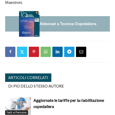
Maestroni.
Abbonati a Tecnica Ospedaliera
ARTICOLI CORRELATI
DI PIÙ DELLO STESSO AUTORE
Aggiornate le tariffe per la riabilitazione
ospedaliera
Fatti e Persone