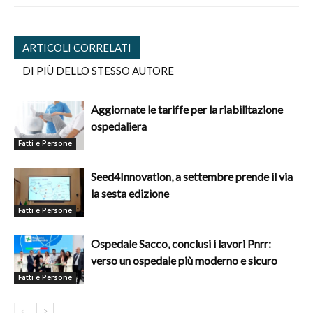
ARTICOLI CORRELATI
DI PIÙ DELLO STESSO AUTORE
Aggiornate le tariffe per la riabilitazione
ospedaliera
Fatti e Persone
Seed4Innovation, a settembre prende il via
la sesta edizione
Fatti e Persone
Ospedale Sacco, conclusi i lavori Pnrr:
verso un ospedale più moderno e sicuro
Fatti e Persone