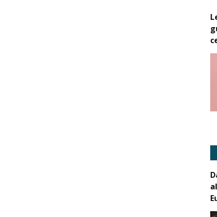
L
g
c
D
a
E