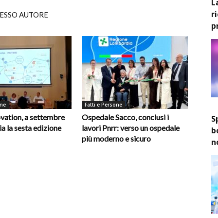
L
r
TESSO AUTORE
p
one
Fatti e Persone
vation, a settembre
Ospedale Sacco, conclusi i
S
ia la sesta edizione
lavori Pnrr: verso un ospedale
b
più moderno e sicuro
n