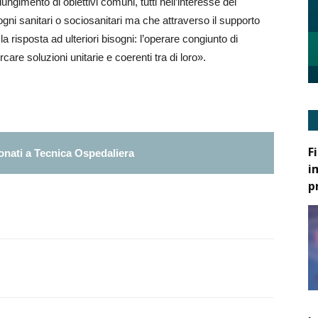
iungimento di obiettivi comuni, tutti nell’interesse dei
sogni sanitari o sociosanitari ma che attraverso il supporto
a risposta ad ulteriori bisogni: l’operare congiunto di
care soluzioni unitarie e coerenti tra di loro».
F
nati a Tecnica Ospedaliera
i
p