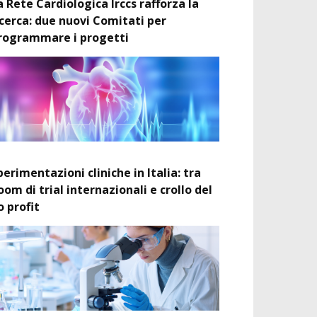
a Rete Cardiologica Irccs rafforza la
icerca: due nuovi Comitati per
rogrammare i progetti
perimentazioni cliniche in Italia: tra
oom di trial internazionali e crollo del
o profit