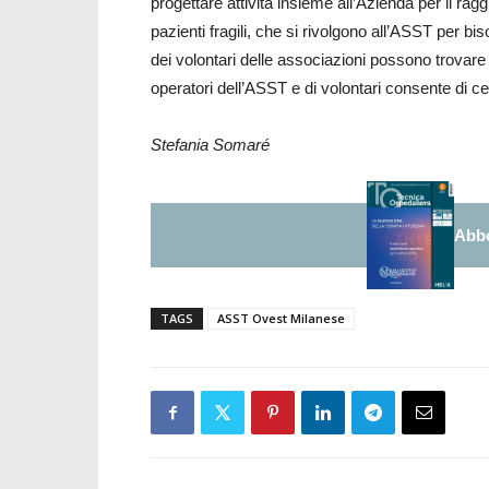
progettare attività insieme all’Azienda per il ragg
pazienti fragili, che si rivolgono all’ASST per bi
dei volontari delle associazioni possono trovare l
operatori dell’ASST e di volontari consente di cer
Stefania Somaré
Abbo
TAGS
ASST Ovest Milanese