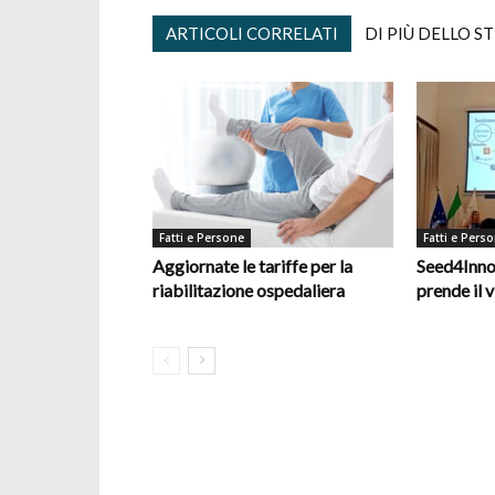
ARTICOLI CORRELATI
DI PIÙ DELLO S
Fatti e Persone
Fatti e Pers
Aggiornate le tariffe per la
Seed4Inno
riabilitazione ospedaliera
prende il v