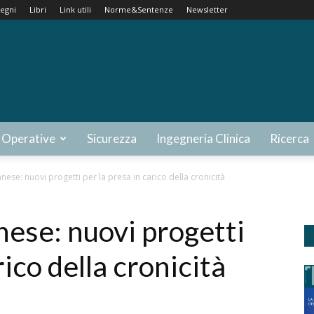
egni
Libri
Link utili
Norme&Sentenze
Newsletter
 Operative
Sicurezza
Ingegneria Clinica
Ricerca
nese: nuovi progetti per la presa in carico della cronicità
ese: nuovi progetti
rico della cronicità