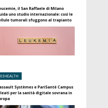
eucemie, il San Raffaele di Milano
uida uno studio internazionale: così le
ellule tumorali sfuggono al trapianto
01HEALTH
assault Systèmes e PariSanté Campus
lleati per la sanità digitale sovrana in
uropa