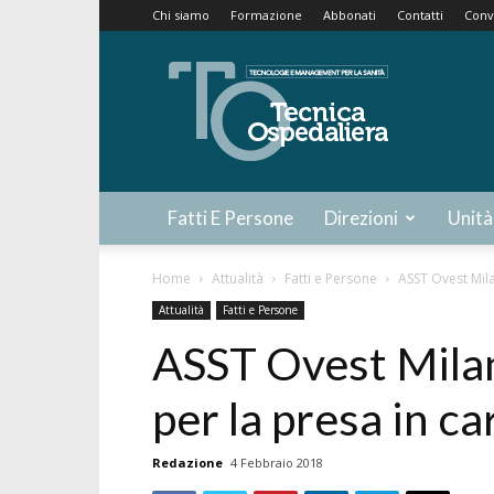
Chi siamo
Formazione
Abbonati
Contatti
Conv
Tecnica
Ospedaliera
Fatti E Persone
Direzioni
Unità
Home
Attualità
Fatti e Persone
ASST Ovest Mila
Attualità
Fatti e Persone
ASST Ovest Milan
per la presa in ca
Redazione
4 Febbraio 2018