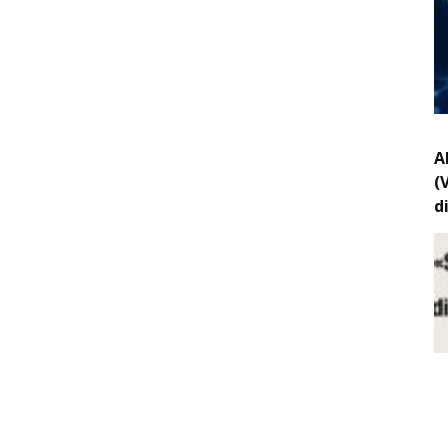
A
(
d