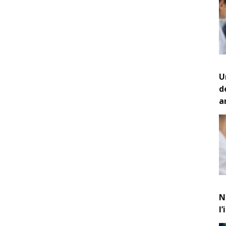
U
d
a
N
l