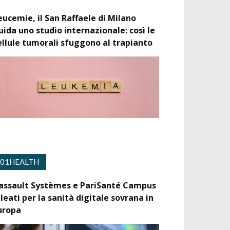
eucemie, il San Raffaele di Milano
uida uno studio internazionale: così le
ellule tumorali sfuggono al trapianto
01HEALTH
assault Systèmes e PariSanté Campus
lleati per la sanità digitale sovrana in
uropa