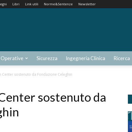
egni
Libri
Link utili
Norme&Sentenze
Newsletter
 Operative
Sicurezza
Ingegneria Clinica
Ricerca
 Center sostenuto da Fondazione Celeghin
Center sostenuto da
ghin