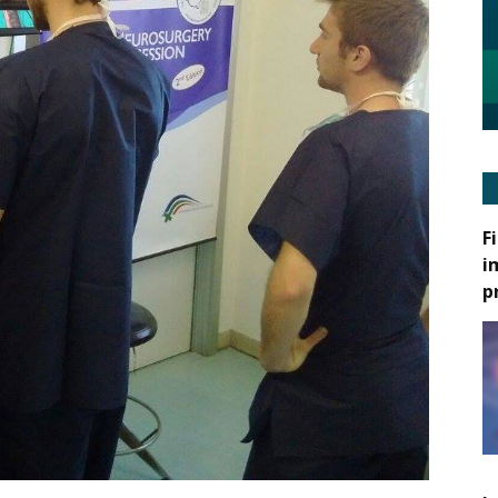
F
i
p