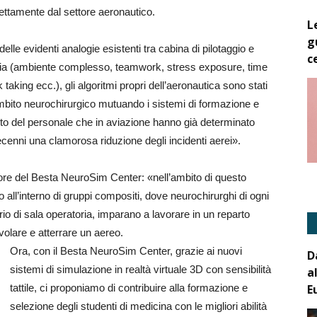
ettamente dal settore aeronautico.
L
g
elle evidenti analogie esistenti tra cabina di pilotaggio e
c
ria (ambiente complesso, teamwork, stress exposure, time
 taking ecc.), gli algoritmi propri dell’aeronautica sono stati
ambito neurochirurgico mutuando i sistemi di formazione e
o del personale che in aviazione hanno già determinato
decenni una clamorosa riduzione degli incidenti aerei».
ore del Besta NeuroSim Center: «nell’ambito di questo
all’interno di gruppi compositi, dove neurochirurghi di ogni
ario di sala operatoria, imparano a lavorare in un reparto
 volare e atterrare un aereo.
Ora, con il Besta NeuroSim Center, grazie ai nuovi
D
sistemi di simulazione in realtà virtuale 3D con sensibilità
a
E
tattile, ci proponiamo di contribuire alla formazione e
selezione degli studenti di medicina con le migliori abilità