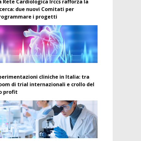
a Rete Cardiologica Irccs rafforza la
icerca: due nuovi Comitati per
rogrammare i progetti
perimentazioni cliniche in Italia: tra
oom di trial internazionali e crollo del
o profit