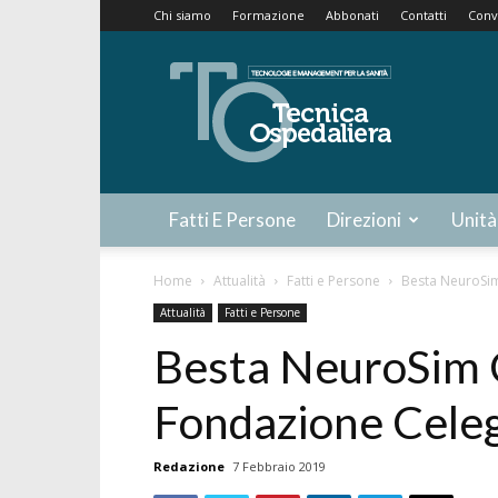
Chi siamo
Formazione
Abbonati
Contatti
Conv
Tecnica
Ospedaliera
Fatti E Persone
Direzioni
Unità
Home
Attualità
Fatti e Persone
Besta NeuroSim
Attualità
Fatti e Persone
Besta NeuroSim 
Fondazione Cele
Redazione
7 Febbraio 2019