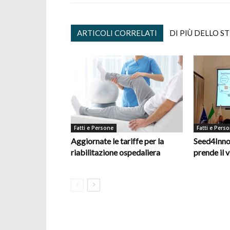
ARTICOLI CORRELATI
DI PIÙ DELLO S
Fatti e Persone
Fatti e Pers
Aggiornate le tariffe per la
Seed4Inno
riabilitazione ospedaliera
prende il v