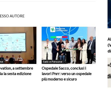
TESSO AUTORE
A
(
d
one
Fatti e Persone
vation, a settembre
Ospedale Sacco, conclusi i
ia la sesta edizione
lavori Pnrr: verso un ospedale
più moderno e sicuro