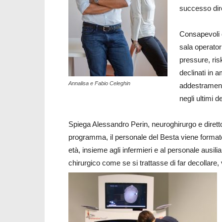
successo dir
Consapevoli d
sala operato
pressure, risk
declinati in 
Annalisa e Fabio Celeghin
addestrament
negli ultimi 
Spiega Alessandro Perin, neuroghirurgo e dirett
programma, il personale del Besta viene formato 
età, insieme agli infermieri e al personale ausili
chirurgico come se si trattasse di far decollare,