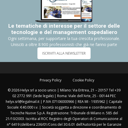
Le tematiche di interesse per il settore delle
tecnologie e del management ospedaliero
Ogni settimana, per supportare la tua crescita professionale.
Unisciti a oltre 8.900 professionisti che già ne fanno parte
ISCRIVITI ALLA NEWSLETTER
Privacy Policy
Cookie Policy
© 2026 Helyx srl a socio unico | Milano: Via Eritrea, 21 – 20157 Tel +39
02 2772 991 (Sede legale) | Roma: Viale dell'Arte, 25 - 00144 PEC
helyx.srl@legalmail.it | P.IVA 07106000966 | REA MI - 1935962 | Capitale
Sociale: €40.000 i.v. | Società soggetta a direzione e coordinamento di
Tecniche Nuove S.p.A. Registrazione: Tribunale di Milano n. 585 del
21/10/2003. Iscritta al ROC Registro degli Operatori di Comunicazione al
n° 6419 (delibera 236/01/Cons del 30.6.01 dell’Autorità per le Garanzie