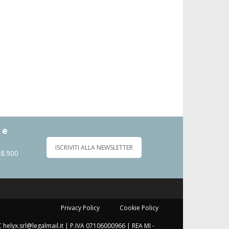
 e
ISCRIVITI ALLA NEWSLETTER
 8.900
Privacy Policy
Cookie Policy
C helyx.srl@legalmail.it | P.IVA 07106000966 | REA MI -