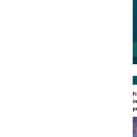
F
i
p