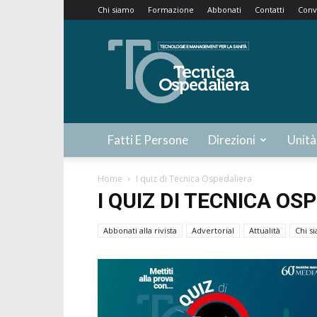
Chi siamo
Formazione
Abbonati
Contatti
Conv
Tecnica
Ospedaliera
Fatti E Persone
Direzioni
Unità
Home
I quiz di Tecnica Ospedaliera
I QUIZ DI TECNICA OS
Abbonati alla rivista
Advertorial
Attualità
Chi s