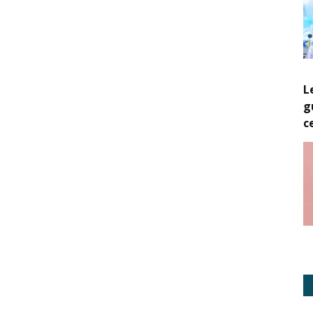
L
g
c