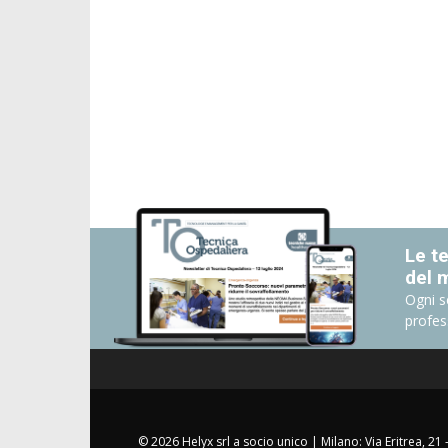
Le te
del 
Ogni s
profes
© 2026 Helyx srl a socio unico | Milano: Via Eritrea, 21