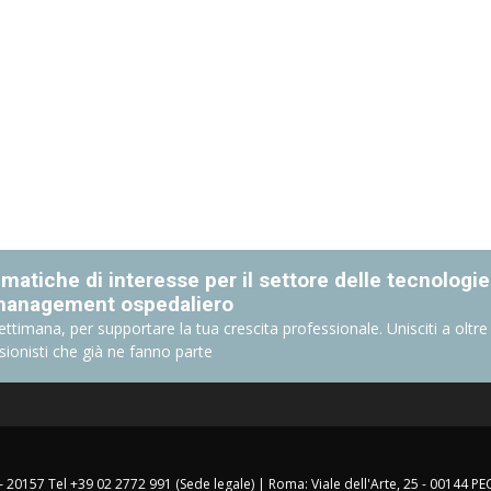
matiche di interesse per il settore delle tecnologie
management ospedaliero
ettimana, per supportare la tua crescita professionale. Unisciti a oltre
sionisti che già ne fanno parte
 – 20157 Tel +39 02 2772 991 (Sede legale) | Roma: Viale dell'Arte, 25 - 00144 PE