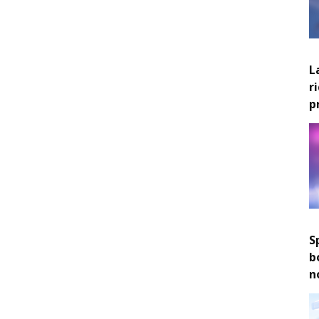
L
r
p
S
b
n