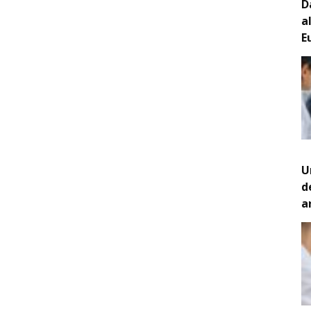
D
a
E
U
d
a