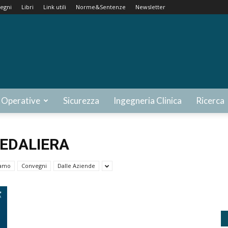
egni
Libri
Link utili
Norme&Sentenze
Newsletter
 Operative
Sicurezza
Ingegneria Clinica
Ricerca
PEDALIERA
iamo
Convegni
Dalle Aziende