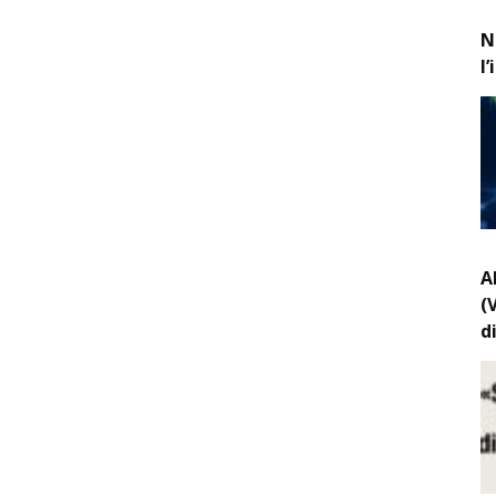
N
l
A
(
d