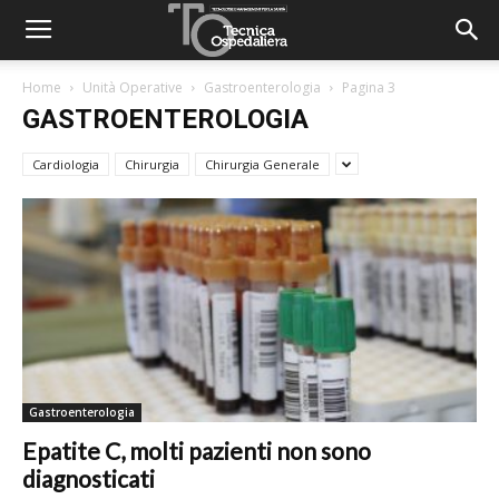
Home
Unità Operative
Gastroenterologia
Pagina 3
GASTROENTEROLOGIA
Cardiologia
Chirurgia
Chirurgia Generale
Gastroenterologia
Epatite C, molti pazienti non sono
diagnosticati