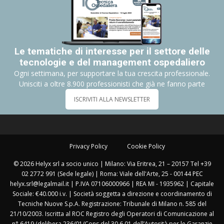
Le tematiche di interesse per il settore delle
tecnologie e del management ospedaliero
Ogni settimana, per supportare la tua crescita professionale.
Unisciti a oltre 8.900 professionisti che già ne fanno parte
ISCRIVITI ALLA NEWSLETTER
Privacy Policy
Cookie Policy
© 2026 Helyx srl a socio unico | Milano: Via Eritrea, 21 – 20157 Tel +39
02 2772 991 (Sede legale) | Roma: Viale dell'Arte, 25 - 00144 PEC
helyx.srl@legalmail.it | P.IVA 07106000966 | REA MI - 1935962 | Capitale
Sociale: €40.000 i.v. | Società soggetta a direzione e coordinamento di
Tecniche Nuove S.p.A. Registrazione: Tribunale di Milano n. 585 del
21/10/2003. Iscritta al ROC Registro degli Operatori di Comunicazione al
n° 6419 (delibera 236/01/Cons del 30.6.01 dell’Autorità per le Garanzie