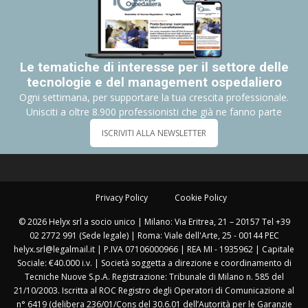
Le tematiche di interesse per il settore delle
tecnologie e del management ospedaliero
Ogni settimana, per supportare la tua crescita professionale.
Unisciti a oltre 8.900 professionisti che già ne fanno parte
ISCRIVITI ALLA NEWSLETTER
Privacy Policy
Cookie Policy
© 2026 Helyx srl a socio unico | Milano: Via Eritrea, 21 – 20157 Tel +39
02 2772 991 (Sede legale) | Roma: Viale dell'Arte, 25 - 00144 PEC
helyx.srl@legalmail.it | P.IVA 07106000966 | REA MI - 1935962 | Capitale
Sociale: €40.000 i.v. | Società soggetta a direzione e coordinamento di
Tecniche Nuove S.p.A. Registrazione: Tribunale di Milano n. 585 del
21/10/2003. Iscritta al ROC Registro degli Operatori di Comunicazione al
n° 6419 (delibera 236/01/Cons del 30.6.01 dell’Autorità per le Garanzie