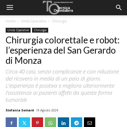
Home
Unità Operative
Chirurgia
Unità Operative
Chirurgia
Chirurgia colorettale e robot:
l’esperienza del San Gerardo
di Monza
Circa 40 casi, senza complicanze e con riduzione
del ricovero in media di un paio di giorni.
L'esperienza è positiva e migliora ulteriormente
l'assistenza ai pazienti affetti da questa forma
tumorale
Stefania Somaré
19 Agosto 2024