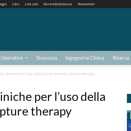
egni
Libri
Link utili
Norme&Sentenze
Newsletter
 Operative
Sicurezza
Ingegneria Clinica
Ricerca
re cliniche per l’uso della boron neutron capture therapy
niche per l’uso della
pture therapy