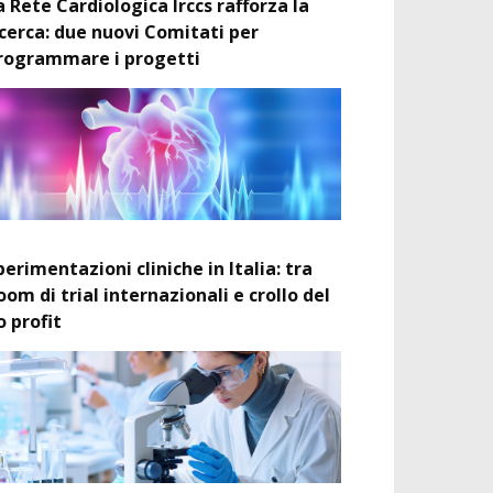
a Rete Cardiologica Irccs rafforza la
icerca: due nuovi Comitati per
rogrammare i progetti
perimentazioni cliniche in Italia: tra
oom di trial internazionali e crollo del
o profit