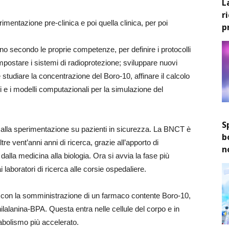
L
r
rimentazione pre-clinica e poi quella clinica, per poi
p
nuno secondo le proprie competenze, per definire i protocolli
e impostare i sistemi di radioprotezione; sviluppare nuovi
tudiare la concentrazione del Boro-10, affinare il calcolo
ci e i modelli computazionali per la simulazione del
S
re alla sperimentazione su pazienti in sicurezza. La BNCT è
b
tre vent’anni anni di ricerca, grazie all’apporto di
n
 dalla medicina alla biologia. Ora si avvia la fase più
 laboratori di ricerca alle corsie ospedaliere.
zia con la somministrazione di un farmaco contente Boro-10,
nilalanina-BPA. Questa entra nelle cellule del corpo e in
abolismo più accelerato.