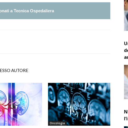
nati a Tecnica Ospedaliera
U
d
a
TESSO AUTORE
N
l
Oncologia