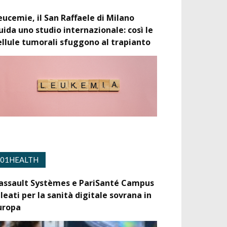
eucemie, il San Raffaele di Milano
uida uno studio internazionale: così le
ellule tumorali sfuggono al trapianto
01HEALTH
assault Systèmes e PariSanté Campus
lleati per la sanità digitale sovrana in
uropa