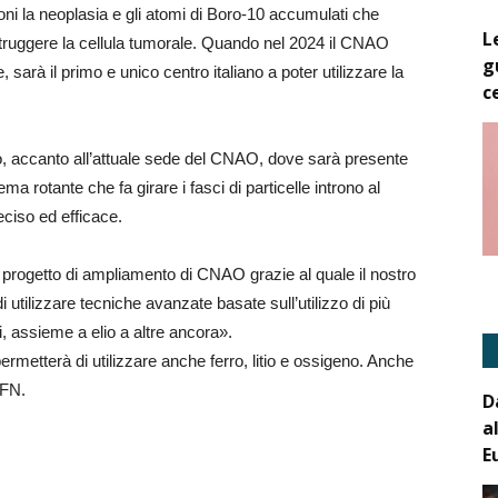
oni la neoplasia e gli atomi di Boro-10 accumulati che
L
struggere la cellula tumorale. Quando nel 2024 il CNAO
g
, sarà il primo e unico centro italiano a poter utilizzare la
c
io, accanto all’attuale sede del CNAO, dove sarà presente
a rotante che fa girare i fasci di particelle introno al
eciso ed efficace.
 progetto di ampliamento di CNAO grazie al quale il nostro
 utilizzare tecniche avanzate basate sull’utilizzo di più
ni, assieme a elio a altre ancora».
ermetterà di utilizzare anche ferro, litio e ossigeno. Anche
NFN.
D
a
E