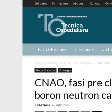
Chi siamo
Formazione
Abbonati
Contatti
Conv
Tecnica
Ospedaliera
Fatti E Persone
Direzioni
Unità
Home
Unità Operative
Oncologia
CNAO, fasi p
Unità Operative
Oncologia
CNAO, fasi pre cli
boron neutron ca
Redazione
6 Luglio 2022