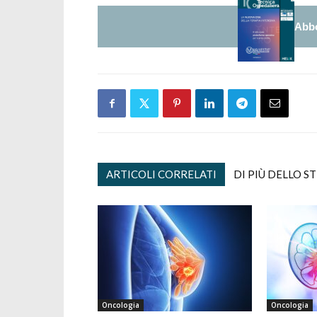
Abbo
ARTICOLI CORRELATI
DI PIÙ DELLO S
Oncologia
Oncologia