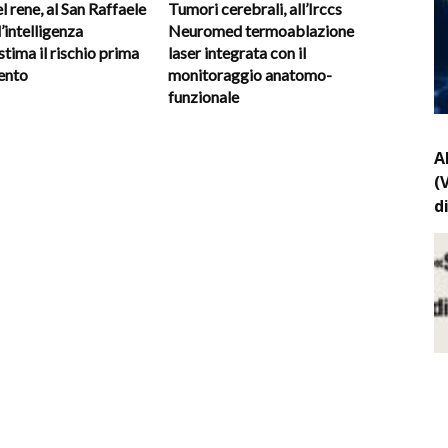
 rene, al San Raffaele
Tumori cerebrali, all’Irccs
’intelligenza
Neuromed termoablazione
 stima il rischio prima
laser integrata con il
vento
monitoraggio anatomo-
funzionale
A
(
d